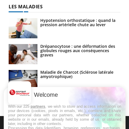
LES MALADIES
Hypotension orthostatique : quand la
pression artérielle chute au lever
Drépanocytose : une déformation des
globules rouges aux conséquences
graves
Maladie de Charcot (Sclérose latérale
amyotrophique)
Welcome
With our 225
partners
, we wish to store and access information on
your devices (cookies, pixels in emails, etc.), combine and share
your personal data with our partners, whether collected on this
website or in our emails, already held by some of us, or obtained
later, including in other contexts.
Processing this data (identifiers, browsing, preferences, purchases,