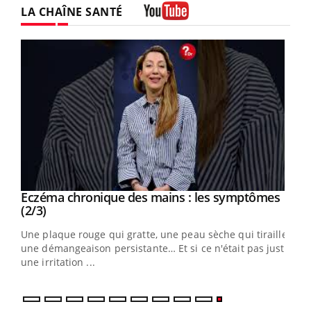
LA CHAÎNE SANTÉ
Youtube
Eczéma chronique des mains : les symptômes
Youtube
Youtube
(2/3)
ris,
Une plaque rouge qui gratte, une peau sèche qui tiraille,
une démangeaison persistante… Et si ce n'était pas juste
une irritation ...