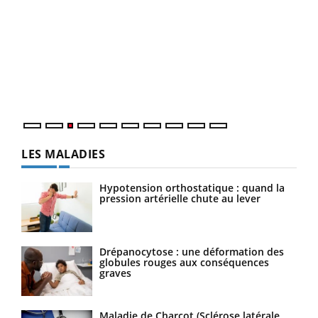
Ecz
You
pour
L'ét
Vaca
Nos 
LES MALADIES
Hypotension orthostatique : quand la
pression artérielle chute au lever
Drépanocytose : une déformation des
globules rouges aux conséquences
graves
Maladie de Charcot (Sclérose latérale