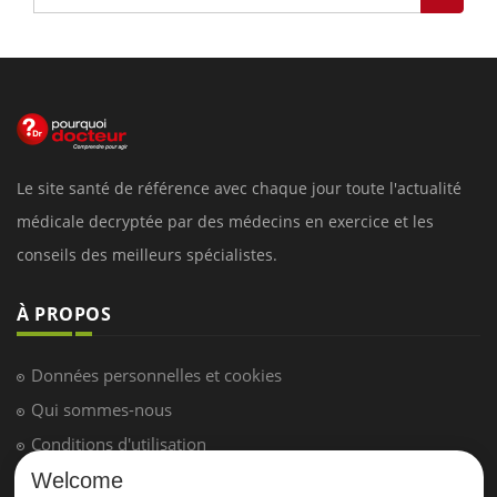
Le site santé de référence avec chaque jour toute l'actualité
médicale decryptée par des médecins en exercice et les
conseils des meilleurs spécialistes.
À PROPOS
Données personnelles et cookies
Qui sommes-nous
Conditions d'utilisation
Plan du site
Welcome