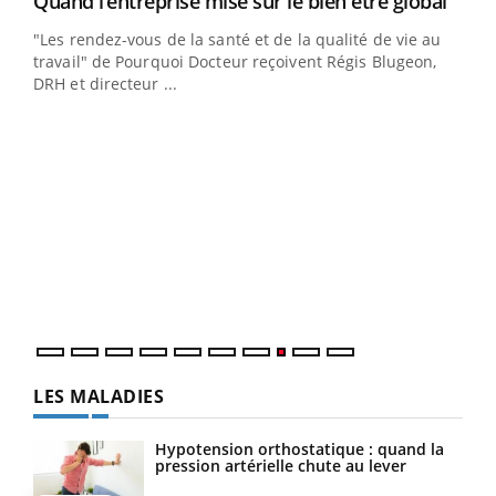
Yout
Quand l’entreprise mise sur le bien être global
Youtube
ndez-
"Les rendez-vous de la santé et de la qualité de vie au
cet
travail" de Pourquoi Docteur reçoivent Régis Blugeon,
DRH et directeur ...
Ecz
You
(3/3
Dans
vous
quot
LES MALADIES
Hypotension orthostatique : quand la
pression artérielle chute au lever