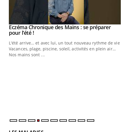
Eczéma Chronique des Mains : se préparer
Youtube
Youtube
pour l’été !
L'été arrive… et avec lui, un tout nouveau rythme de vie !
Vacances, plage, piscine, soleil, activités en plein air…
Nos mains sont ...
Dia
You
Le 
pers
ques