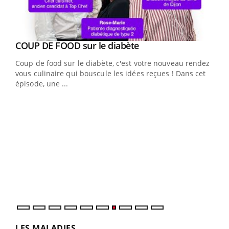
Youtube
cès
COUP DE FOOD sur le diabète
Youtube
Coup de food sur le diabète, c'est votre nouveau rendez-
 en
vous culinaire qui bouscule les idées reçues ! Dans cet
u
épisode, une ...
Qua
You
"Les
trav
DRH 
LES MALADIES