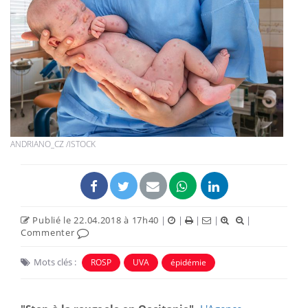
ANDRIANO_CZ /ISTOCK
Publié le 22.04.2018 à 17h40
|
|
|
|
|
Commenter
Mots clés :
ROSP
UVA
épidémie