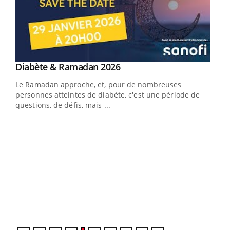
Youtube
Diabète & Ramadan 2026
Youtube
Le Ramadan approche, et, pour de nombreuses
vie !
personnes atteintes de diabète, c'est une période de
…
questions, de défis, mais ...
Un 
You
à l
Un é
mati
numé