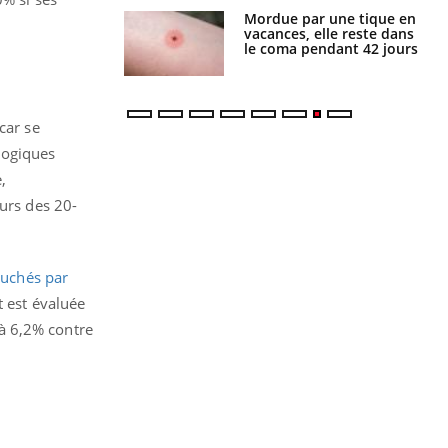
i manger moins
Mordue par une tique en
éines pourrait
vacances, elle reste dans
ent être bénéfique
le coma pendant 42 jours
car se
logiques
,
ours des 20-
ouchés par
t est évaluée
 à 6,2% contre