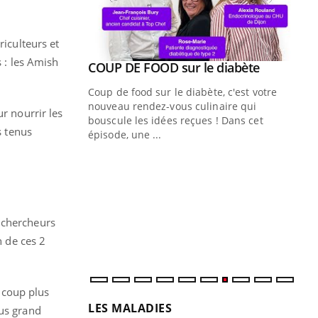
riculteurs et
s : les Amish
Youtube
ue » pour
COUP DE FOOD sur le diabète
Youtube
médecine
Coup de food sur le diabète, c'est votre
nouveau rendez-vous culinaire qui
r nourrir les
n groupe
bouscule les idées reçues ! Dans cet
s tenus
ière de bilan de
épisode, une ...
« jumeau
Qu
You
êtr
"Le
qua
 chercheurs
Doc
n de ces 2
dir
ucoup plus
LES MALADIES
lus grand