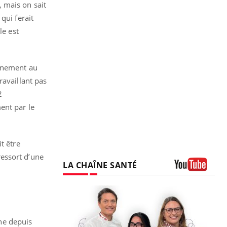
 mais on sait
qui ferait
le est
ennement au
ravaillant pas
2
ent par le
t être
essort d’une
LA CHAÎNE SANTÉ
Youtube
ne depuis