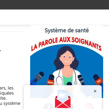
-
rs, les
tiquées
lte.
Publicité
du système