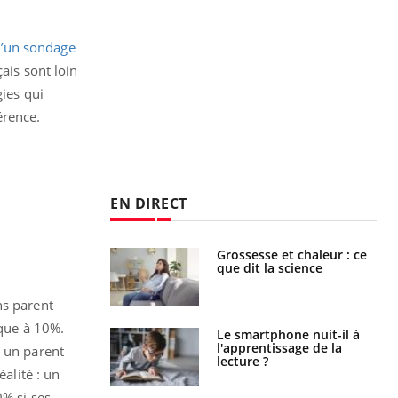
 d’un sondage
ais sont loin
gies qui
érence.
EN DIRECT
haleurs :
Grossesse et chaleur : ce
i le risque de
que dit la science
rimpe-t-il ?
ns parent
sque à 10%.
a pourrait-il
Le smartphone nuit-il à
la propagation du
l'apprentissage de la
r un parent
lecture ?
éalité : un
0% si ses