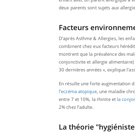
olorectal : une
Cytomégalovirus : ce qui
deux parents sont sujets aux allergie
e simple aurait
change dans la prise en
a donne au Pays
charge des femmes
enceintes
Facteurs environnem
D’après Asthme & Allergies, les enfa
combinent chez eux facteurs hérédit
montrent que la prévalence des mala
conjonctivite et allergie alimentair
30 dernières années », explique l'as
En résulte une forte augmentation de
l’eczéma atopique
, une maladie chro
entre 7 et 10%, la rhinite et
la conjon
2% chez l’adulte.
La théorie "hygiéniste