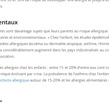
Pourquoi votre ventre
Pourquo
s.
gâche-t-il les premiers
de prot
jours de vos vacances ?
finalem
entaux
nts sont davantage sujets que leurs parents au risque allergique 
aires et environnementaux. « Chez l’enfant, les études épidémio
dies allergiques (eczéma ou dermatite atopique, asthme, rhinite
e) a considérablement augmenté dans les pays industrialisés au c
sociation.
s allergies chez les enfants : entre 15 et 20% d’entre eux sont
t
nique évoluant par crise. La prévalence de l’asthme chez l’enfan
ctivite allergique
autour de 15-20% et les allergies alimentaires
"