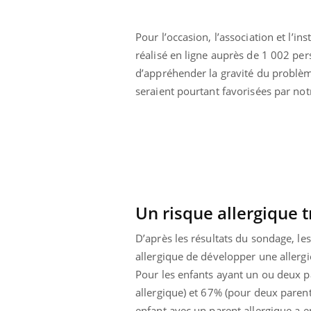
Pour l’occasion, l’association et l’i
réalisé en ligne auprès de 1 002 per
d’appréhender la gravité du problème 
seraient pourtant favorisées par no
 oublier les
Chikungunya, dengue,
Un risque allergique 
n vacances ?
West Nile : que se passe-
t-il dans le sud de la
France ?
D’après les résultats du sondage, l
allergique de développer une allergi
 connectés :
Les médicaments GLP-1
le travail
protègent-ils aussi les os
Pour les enfants ayant un ou deux pa
de plus en plus
?
allergique) et 67% (pour deux parents
soirées
enfant avec un parent allergique a e