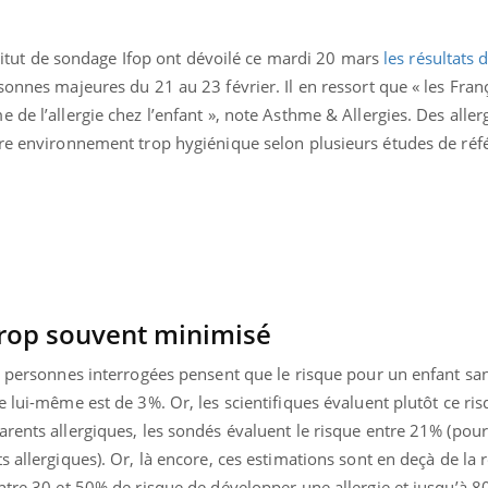
nstitut de sondage Ifop ont dévoilé ce mardi 20 mars
les résultats
sonnes majeures du 21 au 23 février. Il en ressort que « les Franç
de l’allergie chez l’enfant », note Asthme & Allergies. Des aller
tre environnement trop hygiénique selon plusieurs études de réf
La sieste empêche-t-elle
Fortes c
trop souvent minimisé
de dormir la nuit ?
pourquo
noyade g
es personnes interrogées pensent que le risque pour un enfant sa
e lui-même est de 3%. Or, les scientifiques évaluent plutôt ce ri
VIH : la fin du comprimé
Le Viagr
tous les jours se profile-t-
freiner 
rents allergiques, les sondés évaluent le risque entre 21% (pou
elle enfin ?
cancer ?
 allergiques). Or, là encore, ces estimations sont en deçà de la r
ntre 30 et 50% de risque de développer une allergie et jusqu’à 8