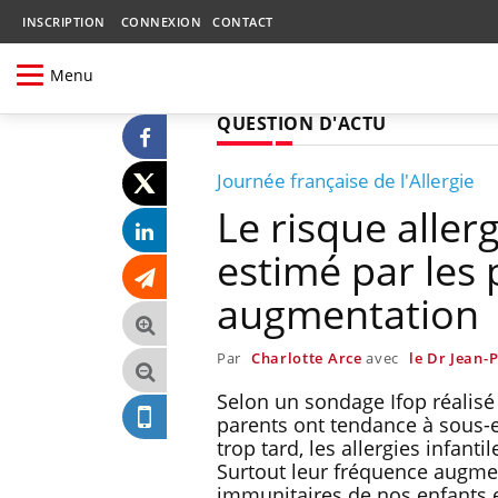
INSCRIPTION
CONNEXION
CONTACT
Menu
QUESTION D'ACTU
Journée française de l'Allergie
Le risque aller
estimé par les 
augmentation
Par
Charlotte Arce
avec
le Dr Jean-
Selon un sondage Ifop réalisé 
parents ont tendance à sous-e
trop tard, les allergies infant
Surtout leur fréquence augme
immunitaires de nos enfants e