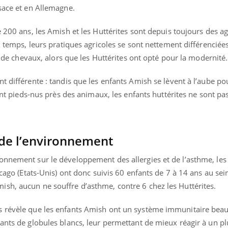
lsace et en Allemagne.
 200 ans, les Amish et les Huttérites sont depuis toujours des ag
u temps, leurs pratiques agricoles se sont nettement différenciée
Youtube
bète & Ramadan 2026
Un « jumeau numériq
tube
Youtube
faciliter l’accès à la 
de de chevaux, alors que les Huttérites ont opté pour la modernité.
Ramadan approche, et, pour de
Youtube
préventive
breuses personnes atteintes de
t différente : tandis que les enfants Amish se lèvent à l’aube pou
Un établissement lié à u
ète, c'est une période de questions, de
uent pieds-nus près des animaux, les enfants huttérites ne sont pa
mutualiste innove en mat
s, mais ...
santé : l'utilisation d'un 
numérique » permet ...
de l’environnement
onnement sur le développement des allergies et de l’asthme, les
icago (Etats-Unis) ont donc suivis 60 enfants de 7 à 14 ans au sei
sh, aucun ne souffre d’asthme, contre 6 chez les Huttérites.
s révèle que les enfants Amish ont un système immunitaire bea
ants de globules blancs, leur permettant de mieux réagir à un p