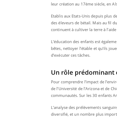
leur création au 17ème siècle, en A
Etablis aux Etats-Unis depuis plus de
des éleveurs de bétail. Mais au fil d
ale : et si on
Eczéma Chronique des Mains : se
Dia
Youtube
You
ube
Youtube
préparer pour l’été !
continuent à cultiver la terre à l’ai
Le 
 diabète de type 2
L'été arrive… et avec lui, un tout nouveau
nom
L’éducation des enfants est égalemen
ues chez les
rythme de vie ! Vacances, plage, piscine,
diab
bêtes, nettoyer l’étable et qu’ils jo
ez les soignants.
soleil, activités en plein air… Nos mains
défi
sont ...
d’exécuter ces tâches.
Un rôle prédominant 
Pour comprendre l’impact de l’envir
de l’Université de l’Arizona et de Ch
communautés. Sur les 30 enfants Ami
L’analyse des prélèvements sanguin
diversifié, et un nombre plus import