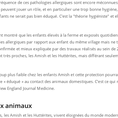
fréquence de ces pathologies allergiques sont encore méconnues,
peuvent jouer un rôle, et en particulier une trop bonne hygiène, 
ts ne serait pas bien éduqué. C'est la "théorie hygiéniste" et el
ent montré que les enfants élevés à la ferme et exposés quotidi
ies allergiques par rapport aux enfant du même village mais ne t
onfirmée et mieux expliquée par des travaux réalisés au sein de 
rès proches, les Amish et les Huttérites, mais différant seulem
up plus faible chez les enfants Amish et cette protection pourrai
 « éduqué » au contact des animaux domestiques. C’est ce qui r
New England Journal Medicine.
aux animaux
 les Amish et les Huttérites, vivent éloignées du monde moder