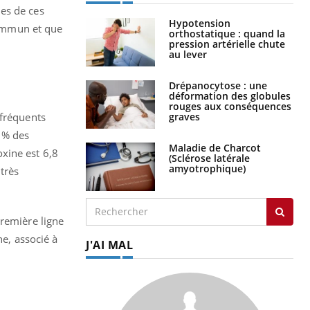
es de ces
Hypotension
commun et que
orthostatique : quand la
pression artérielle chute
au lever
Drépanocytose : une
déformation des globules
rouges aux conséquences
graves
 fréquents
0 % des
Maladie de Charcot
xine est 6,8
(Sclérose latérale
amyotrophique)
très
première ligne
ne, associé à
J'AI MAL