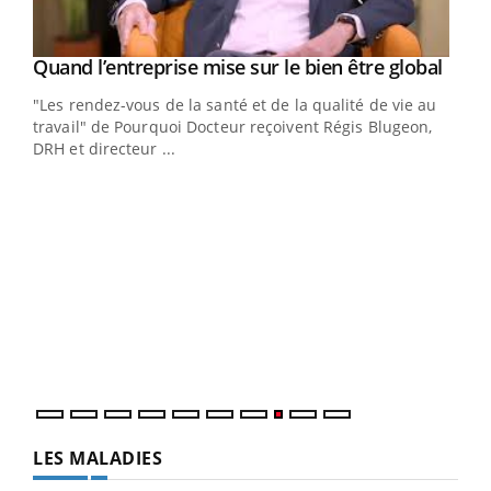
Yout
Quand l’entreprise mise sur le bien être global
Youtube
ndez-
"Les rendez-vous de la santé et de la qualité de vie au
cet
travail" de Pourquoi Docteur reçoivent Régis Blugeon,
DRH et directeur ...
Ecz
You
(3/3
Dans
vous
quot
LES MALADIES