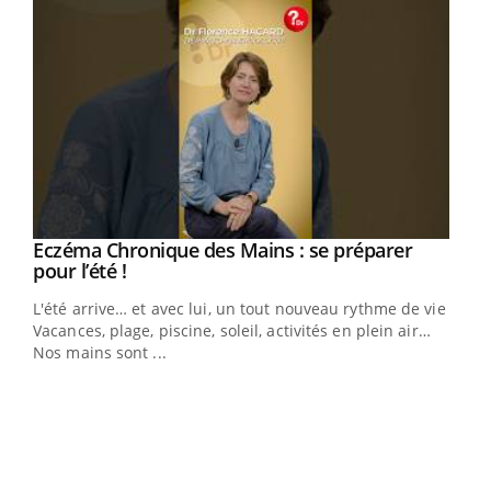
Eczéma Chronique des Mains : se préparer
Youtube
Youtube
pour l’été !
L'été arrive… et avec lui, un tout nouveau rythme de vie !
Vacances, plage, piscine, soleil, activités en plein air…
Nos mains sont ...
Youtube
Diabète & Ramadan 2026
Un 
Youtube
You
à l
Le Ramadan approche, et, pour de nombreuses