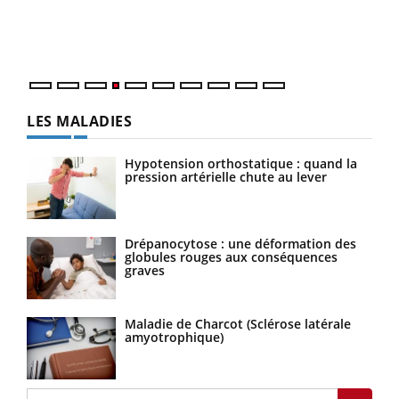
Un é
personnes atteintes de diabète, c'est une période de
mati
questions, de défis, mais ...
numé
LES MALADIES
Hypotension orthostatique : quand la
pression artérielle chute au lever
Drépanocytose : une déformation des
globules rouges aux conséquences
graves
Maladie de Charcot (Sclérose latérale
amyotrophique)