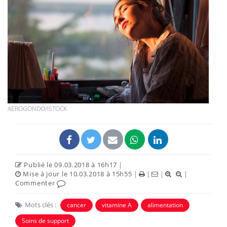
AEROGONDO/ISTOCK
Publié le 09.03.2018 à 16h17
|
Mise à jour le 10.03.2018 à 15h55
|
|
|
|
Commenter
Mots clés :
cancer
vitamine A
alimentation
Soins de support