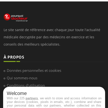
Le site santé de référence avec chaque jour toute l'actualité
médicale decryptée par des médecins en exercice et les
conseils des meilleurs spécialistes.
À PROPOS
Données personnelles et cookies
Qui sommes-nous
Conditions d'utilisation
Plan du site
Welcome
With our 225
partners
, we wish to store and access information on
Mentions Légales
your devices (cookies, pixels in emails, etc.), combine and share
your personal data with our partners, whether collected on this
Nous contacter