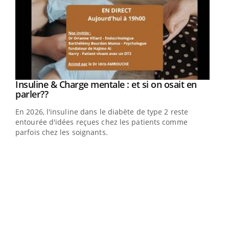
Youtube
Insuline & Charge mentale : et si on osait en
Youtube
Youtube
parler??
En 2026, l'insuline dans le diabète de type 2 reste
entourée d'idées reçues chez les patients comme
parfois chez les soignants.
Ecz
You
pour
L'ét
Vaca
Nos 