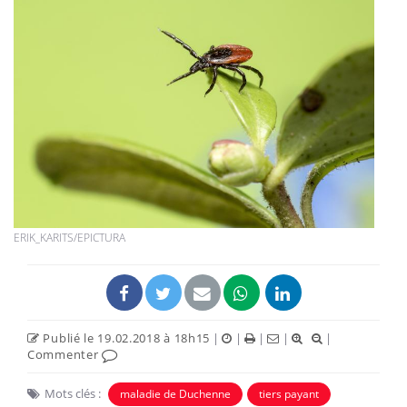
ERIK_KARITS/EPICTURA
Publié le 19.02.2018 à 18h15
|
|
|
|
|
Commenter
Mots clés :
maladie de Duchenne
tiers payant