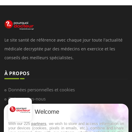
Le site santé de référence avec chaque jour toute l'actualité
médicale decryptée par des médecins en exercice et les
conseils des meilleurs spécialistes.
À PROPOS
Données personnelles et cookies
Qui sommes-nous
Conditions d'utilisation
Welcome
Plan du site
With our 225
partners
, we wish to store and access information on
Mentions Légales
your devices (cookies, pixels in emails, etc.), combine and share