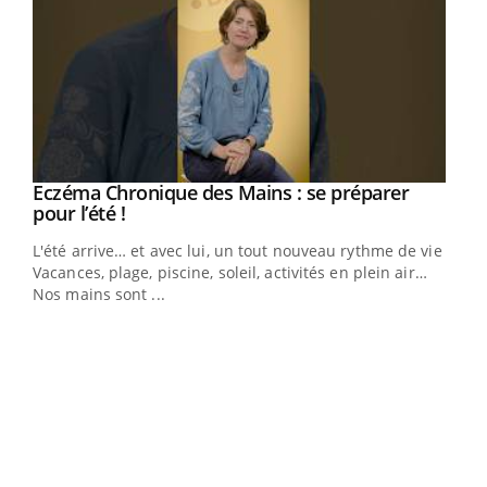
Eczéma Chronique des Mains : se préparer
Youtube
Youtube
pour l’été !
L'été arrive… et avec lui, un tout nouveau rythme de vie !
Vacances, plage, piscine, soleil, activités en plein air…
Nos mains sont ...
Dia
You
Le 
pers
ques