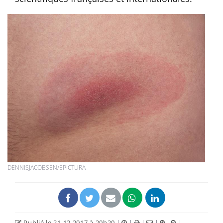
DENNISJACOBSEN/EPICTURA
Publié le 21.12.2017 à 20h20
|
|
|
|
|