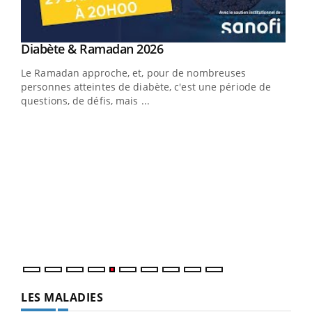
Youtube
Diabète & Ramadan 2026
Youtube
Le Ramadan approche, et, pour de nombreuses
personnes atteintes de diabète, c'est une période de
questions, de défis, mais ...
Un « jumeau numérique » pour faciliter l’accès
COU
Youtube
You
Youtube
à la médecine préventive
Coup
Un établissement lié à un groupe mutualiste innove en
vous
matière de bilan de santé : l'utilisation d'un « jumeau
épis
numérique » permet ...
LES MALADIES