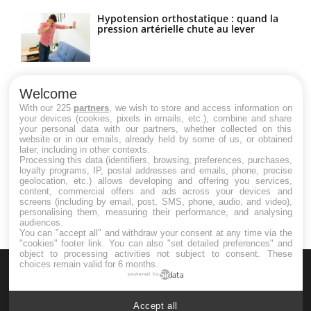
Hypotension orthostatique : quand la
pression artérielle chute au lever
Drépanocytose : une déformation des
globules rouges aux conséquences
Welcome
graves
With our 225
partners
, we wish to store and access information on
your devices (cookies, pixels in emails, etc.), combine and share
your personal data with our partners, whether collected on this
website or in our emails, already held by some of us, or obtained
Maladie de Charcot (Sclérose latérale
later, including in other contexts.
amyotrophique)
Processing this data (identifiers, browsing, preferences, purchases,
loyalty programs, IP, postal addresses and emails, phone, precise
geolocation, etc.) allows developing and offering you services,
content, commercial offers and ads across your devices and
screens (including by email, post, SMS, phone, audio, and video),
personalising them, measuring their performance, and analysing
audiences.
You can "accept all" and withdraw your consent at any time via the
"cookies" footer link
. You can also "set detailed preferences" and
object to processing activities not subject to consent. These
choices remain valid for 6 months.
powered by
Accept all