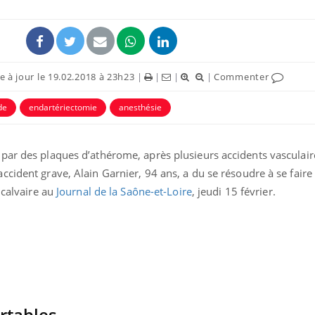
 à jour le 19.02.2018 à 23h23
|
|
|
|
Commenter
de
endartériectomie
anesthésie
par des plaques d’athérome, après plusieurs accidents vasculai
cident grave, Alain Garnier, 94 ans, a du se résoudre à se faire o
 calvaire au
Journal de la Saône-et-Loire
, jeudi 15 février.
Hantavirus : un cas
Comment
détecté chez un touriste
écrans 
en France
Mortalité infantile : un
Toujour
rapport s’interroge sur
comment
son taux élevé en France
empiète
sur nos 
rtables