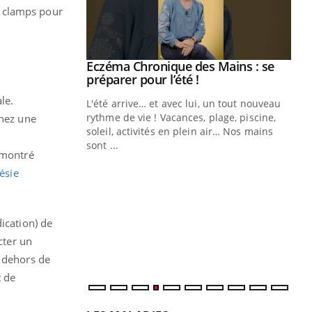
es clamps pour
ale : et si on
Eczéma Chronique des Mains : se
Youtube
ube
Youtube
préparer pour l’été !
le.
e diabète de type 2
L'été arrive… et avec lui, un tout nouveau
çues chez les
rythme de vie ! Vacances, plage, piscine,
Chez une
ez les soignants.
soleil, activités en plein air… Nos mains
sont ...
émontré
Di
You
ésie
Le 
nom
dia
ication) de
défi
cter un
n dehors de
t de