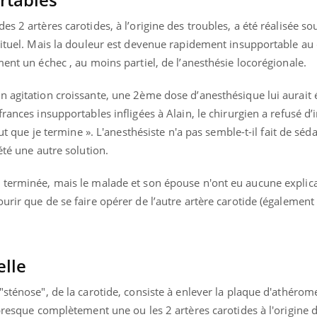
Grossesse à risque : ce jus
Cancer c
naturel attire l'attention
stratégi
s 2 artères carotides, à l’origine des troubles, a été réalisée s
des chercheurs
changé 
abituel. Mais la douleur est devenue rapidement insupportable au
basque
ment un échec , au moins partiel, de l’anesthésie locorégionale.
 agitation croissante, une 2ème dose d’anesthésique lui aurait é
frances insupportables infligées à Alain, le chirurgien a refusé d
aut que je termine ». L'anesthésiste n'a pas semble-t-il fait de séda
été une autre solution.
 terminée, mais le malade et son épouse n'ont eu aucune explica
urir que de se faire opérer de l’autre artère carotide (égalemen
elle
"sténose", de la carotide, consiste à enlever la plaque d'athérom
presque complètement une ou les 2 artères carotides à l'origine de