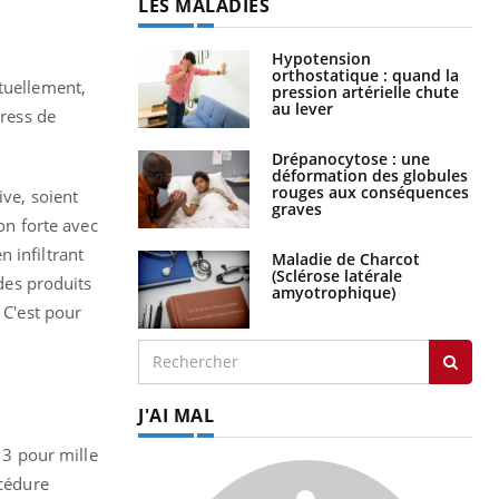
LES MALADIES
Hypotension
orthostatique : quand la
tuellement,
pression artérielle chute
au lever
tress de
Drépanocytose : une
déformation des globules
rouges aux conséquences
ive, soient
graves
ion forte avec
 infiltrant
Maladie de Charcot
(Sclérose latérale
 des produits
amyotrophique)
 C'est pour
J'AI MAL
e 3 pour mille
océdure