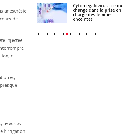
olorectal : une
Cytomégalovirus : ce qui
e simple aurait
change dans la prise en
ous anesthésie
la donne au Pays
charge des femmes
 cours de
enceintes
té injectée
’interrompre
tion, ni
tion et,
t presque
e, avec ses
 l'irrigation