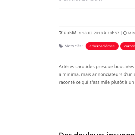
Publié le 18.02.2018 à 18h57
|
Mise
Mots clés :
athérosclérose
caroti
Artères carotides presque bouchées 
a minima, mais annonciateurs d’un ac
raconté ce qui s'assimile plutôt à un
Bébés, jeunes enfants :
quelle trousse à
pharmacie pour les
vacances ?
Syndrome métabolique :
quels sont les meilleurs
exercices physiques ?
Des douleurs insuppo