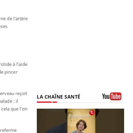
ne de l'artère
oses
otide à l’aide
de pincer
cerveau reçoit
LA CHAÎNE SANTÉ
lade : il
Youtube
 cela que l'on
l referme