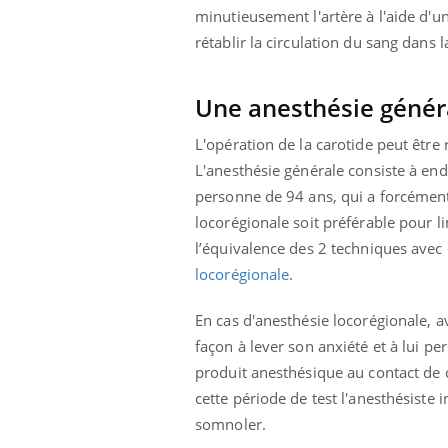
minutieusement l'artère à l'aide d'un
rétablir la circulation du sang dans 
Eczéma Chronique des Mains :
Car
Youtube
You
Une anesthésie génér
Youtube
expliquer ma maladie
pré
L'opération de la carotide peut être
Il y a des sujets qui sont faciles à aborder...
Fati
d'autres non ! D'un côté, poser des
mêm
L'anesthésie générale consiste à end
questions sur la maladie d'un proche c'est
care
personne de 94 ans, qui a forcément 
montrer ...
...
locorégionale soit préférable pour l
l’équivalence des 2 techniques avec
locorégionale
.
En cas d'anesthésie locorégionale, a
façon à lever son anxiété et à lui pe
produit anesthésique au contact de c
cette période de test l'anesthésiste
somnoler.