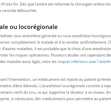
 fil très fin. Dès que l'artère est refermée le chirurgien enlève l
la carotide débouchée.
ence en fer : comprendre pour
Insuline & Charge ment
tube
Youtube
ale ou locorégionale
Youtube
Yout
venir
osait en parler??
 réalisée sous anesthésie générale ou sous anesthésie locorégiona
gue, irritabilité, brouillard mental ou
En 2026, l'insuline dans l
e alopécie… Les symptômes de la
reste entourée d'idées re
ormir complètement le malade et à le ventiler artificiellement. 
nce en fer sont multiples ce qui la rend
patients comme parfois ch
d’autres maladies, il est probable que le choix d’une anesthésie
imiter les risques opératoires. Plusieurs études ont cependant d
 des malades aussi âgés, voire les
risques inférieurs avec l’anesth
vant l'intervention, un médicament est injecté au patient (préméd
rmettre d'être détendu. L'anesthésie locorégionale consiste à inje
ertains nerfs du cou, ce qui supprime la douleur à ce niveau. E
 injecte, si nécessaire, des médicaments pour permettre au patien