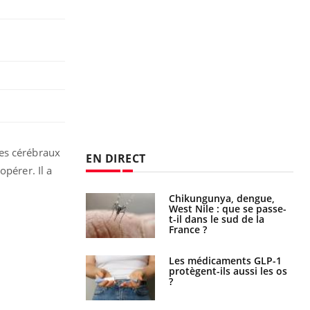
res cérébraux
EN DIRECT
pérer. Il a
 oublier les
Chikungunya, dengue,
en vacances ?
West Nile : que se passe-
t-il dans le sud de la
France ?
s connectés :
Les médicaments GLP-1
 le travail
protègent-ils aussi les os
 de plus en plus
?
soirées