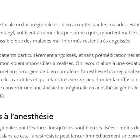
 locale ou locorégionale est bien acceptée par les malades. Habi
entanyl, suffisent à calmer les personnes qui supportent mal le s
 possible que des malades mal informés restent très angoissés.
 patients particulièrement angoissés, et sans prémédication sédat
ration soient impossibles à réaliser. On recourt alors à une sédat
et au chirurgien de bien compléter l’anesthésie locorégionale en
les carotides et qui, étant très serrée, peut limiter la diffusion
 de convertir une anesthésie locorégionale en anesthésie générale.
là.
 à l’anesthésie
gionale sont très rares lorsqu'elles sont bien réalisées : moins d
et dans ce cas, l’anesthésiste peut lancer immédiatement une pr