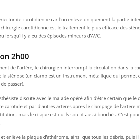
ériectomie carotidienne car l'on enlève uniquement la partie inter
 chirurgie carotidienne est le traitement le plus efficace des stén
ou lorsqu’il y a eu des épisodes mineurs d’AVC.
ron 2h00
nt de l'artère, le chirurgien interrompt la circulation dans la car
e la sténose (un clamp est un instrument métallique qui permet 
 de passer).
thésiste discute avec le malade opéré afin d'être certain que le 
 carotide et par d’autres artères après le clampage de l'artère ma
itution, mais le risque est qu'ils soient aussi bouchés. C'est pour
.
 et enlève la plaque d'athérome, ainsi que tous les débris, puis i