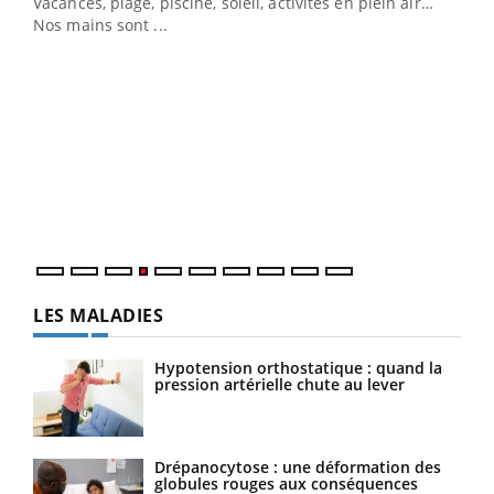
Vacances, plage, piscine, soleil, activités en plein air…
Nos mains sont ...
Dia
You
Le 
pers
ques
LES MALADIES
Hypotension orthostatique : quand la
pression artérielle chute au lever
Drépanocytose : une déformation des
globules rouges aux conséquences