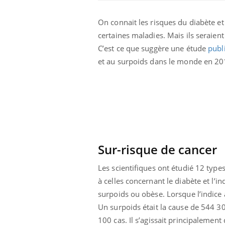
On connait les risques du diabète et 
certaines maladies. Mais ils seraie
C’est ce que suggère une étude
publ
et au surpoids dans le monde en 201
Eczéma Chronique des Mains :
Car
Youtube
You
Youtube
expliquer ma maladie
pré
Il y a des sujets qui sont faciles à aborder...
Fati
d'autres non ! D'un côté, poser des
mêm
questions sur la maladie d'un proche c'est
care
Sur-risque de cancer
montrer ...
...
Les scientifiques ont étudié 12 type
à celles concernant le diabète et l’i
surpoids ou obèse. Lorsque l’indice a
Un surpoids était la cause de 544 30
100 cas. Il s’agissait principalemen