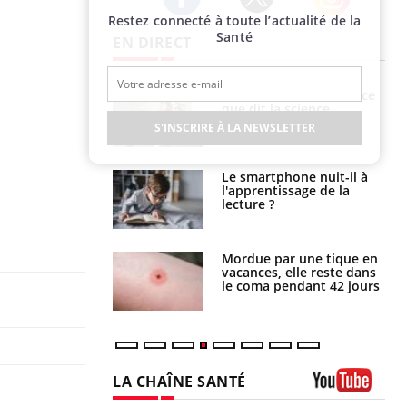
Restez connecté à toute l’actualité de la
Twitter
Facebook
Instagram
Santé
EN DIRECT
haleurs :
Grossesse et chaleur : ce
i le risque de
que dit la science
rimpe-t-il ?
S'INSCRIRE À LA NEWSLETTER
a pourrait-il
Le smartphone nuit-il à
la propagation du
l'apprentissage de la
lecture ?
i manger moins
Mordue par une tique en
éines pourrait
vacances, elle reste dans
ent être bénéfique
le coma pendant 42 jours
LA CHAÎNE SANTÉ
Youtube