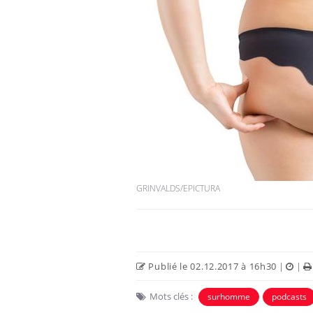
Chikungunya, dengue,
West Nile : que se passe-
t-il dans le sud de la
France ?
Les médicaments GLP-1
protègent-ils aussi les os
?
GRINVALDS/EPICTURA
Cytomégalovirus : ce qui
change dans la prise en
charge des femmes
enceintes
Publié le 02.12.2017 à 16h30
|
|
Mots clés :
surhomme
podcasts