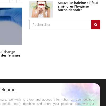
Mauvaise haleine : il faut
améliorer l’hygiène
bucco-dentaire
La sieste empêche-t-elle de dormir
ui change
la nuit ?
ge des femmes
elcome
ER
tners
, we wish to store and access information on your devices
in emails, etc.), combine and share your personal data with our
s les semaines les meilleures