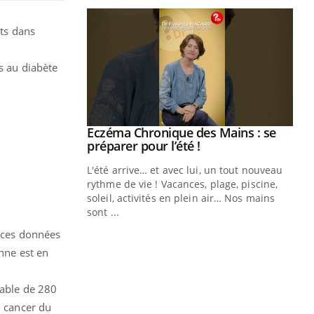
nts dans
s au diabète
ale : et si on
Eczéma Chronique des Mains : se
Youtube
ube
Youtube
préparer pour l’été !
e diabète de type 2
L'été arrive… et avec lui, un tout nouveau
çues chez les
rythme de vie ! Vacances, plage, piscine,
ez les soignants.
soleil, activités en plein air… Nos mains
sont ...
Di
You
é ces données
Le 
onne est en
nom
dia
sable de 280
défi
u cancer du