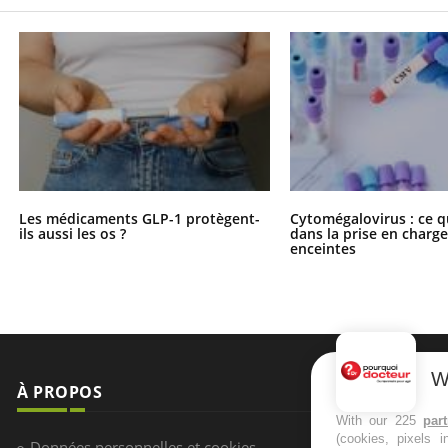
Les médicaments GLP-1 protègent-
Cytomégalovirus : ce q
ils aussi les os ?
dans la prise en char
enceintes
W
À PROPOS
NEWSLETT
With our 225
par
(cookies, pixels 
Recevez toute
Données personnelles et cookies