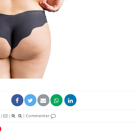
La sieste empêche-t-elle
Fortes c
de dormir la nuit ?
pourquo
noyade g
VIH : la fin du comprimé
Le Viagr
tous les jours se profile-t-
freiner 
elle enfin ?
cancer ?
Pourquoi votre ventre
Pourquo
gâche-t-il les premiers
de prot
jours de vos vacances ?
finalem
|
|
|
Commenter