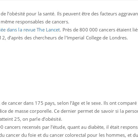
de l’obésité pour la santé. Ils peuvent être des facteurs aggrava
nt même responsables de cancers.
iée dans la revue The Lancet
. Près de 800 000 cancers étaient lié
2, d’après des chercheurs de l’Imperial College de Londres.
ence en fer : comprendre pour
Insuline & Charge ment
tube
Youtube
Youtube
Yout
venir
osait en parler??
gue, irritabilité, brouillard mental ou
En 2026, l'insuline dans l
e alopécie… Les symptômes de la
reste entourée d'idées re
nce en fer sont multiples ce qui la rend
patients comme parfois ch
s de cancer dans 175 pays, selon l’âge et le sexe. Ils ont compar
ndice de masse corporelle. Ce dernier permet de savoir si la pers
tteint 25, on parle d’obésité.
0 cancers recensés par l’étude, quant au diabète, il était respon
t du cancer du foie et du cancer colorectal pour les hommes, et d