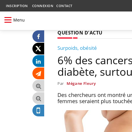
INSCRIPTION
CONNEXION
CONTACT
Menu
QUESTION D'ACTU
Surpoids, obésité
6% des cancers 
diabète, surto
Par
Mégane Fleury
Des chercheurs ont montré un l
femmes seraient plus touché