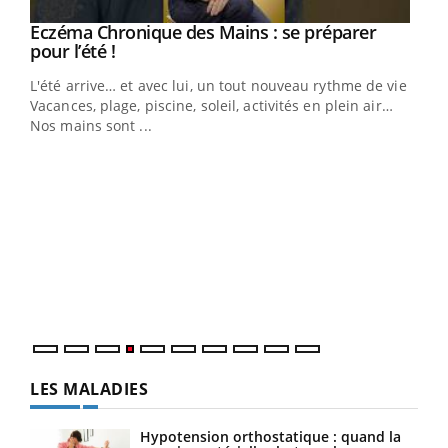
Eczéma Chronique des Mains : se préparer
Youtube
Youtube
pour l’été !
L'été arrive… et avec lui, un tout nouveau rythme de vie !
Vacances, plage, piscine, soleil, activités en plein air…
Nos mains sont ...
Dia
You
Le 
pers
ques
LES MALADIES
Hypotension orthostatique : quand la