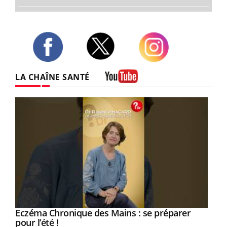
Twitter
Facebook
Instagram
LA CHAÎNE SANTÉ
Youtube
Eczéma Chronique des Mains : se préparer
Youtube
Youtube
pour l’été !