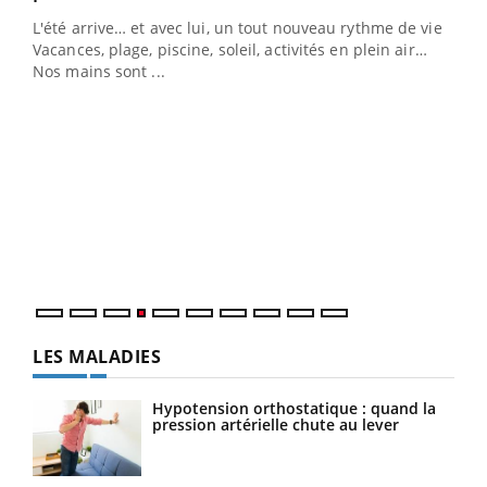
L'été arrive… et avec lui, un tout nouveau rythme de vie !
Vacances, plage, piscine, soleil, activités en plein air…
Nos mains sont ...
Dia
You
Le 
pers
ques
LES MALADIES
Hypotension orthostatique : quand la
pression artérielle chute au lever