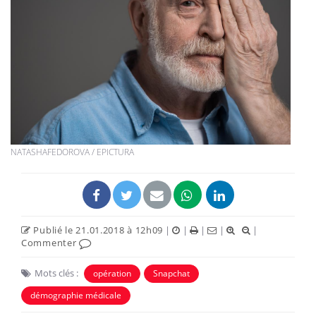
NATASHAFEDOROVA / EPICTURA
Publié le 21.01.2018 à 12h09
|
|
|
|
|
Commenter
Mots clés :
opération
Snapchat
démographie médicale