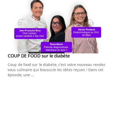
Youtube
cès
COUP DE FOOD sur le diabète
Youtube
Coup de food sur le diabète, c'est votre nouveau rendez-
 en
vous culinaire qui bouscule les idées reçues ! Dans cet
u
épisode, une ...
Qua
You
"Les
trav