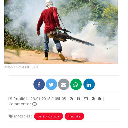
ANANKKML/EPICTURA
Publié le 29.01.2018 à 08h05
|
|
|
|
|
Commenter
Mots clés :
paléontologie
trachée