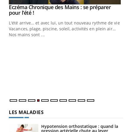
Eczéma Chronique des Mains : se préparer
Youtube
Youtube
pour l’été !
L'été arrive… et avec lui, un tout nouveau rythme de vie !
Vacances, plage, piscine, soleil, activités en plein air…
Nos mains sont ...
Dia
You
Le 
pers
ques
LES MALADIES
Hypotension orthostatique : quand la
pression artérielle chute au lever