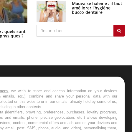
Mauvaise haleine : il faut
améliorer l’hygiène
bucco-dentaire
Comment éviter une otite pendant
: quels sont
les vacances ?
 physiques ?
ER
tners
, we wish to store and access information on your devices
in emails, etc.), combine and share your personal data with our
s les semaines les meilleures
ollected on this website or in our emails, already held by some of us,
ncluding in other contexts.
ta (identifiers, browsing, preferences, purchases, loyalty programs,
es and emails, phone, precise geolocation, etc.) allows developing
ervices, content, commercial offers and ads across your devices and
 by email, post, SMS, phone, audio, and video), personalising them,