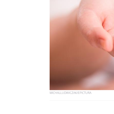
Mon enfant est-il trop
sensible ou simplement
très empathique ?
Bébés, jeunes enfants :
quelle trousse à
pharmacie pour les
vacances ?
Syndrome métabolique :
quels sont les meilleurs
exercices physiques ?
MICHALLUDWICZAK/EPICTURA