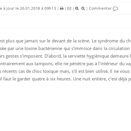
 à jour le 26.01.2018 à 09h13
|
|
|
|
Commenter
n’est plus que jamais sur le devant de la scène. Le syndrome du c
sée par une toxine bactérienne qui s’immisce dans la circulation
ence en fer : comprendre pour
Insuline & Charge ment
tube
Youtube
eurs gestes s’imposent. D’abord, la serviette hygiénique demeure
Youtube
Yout
venir
osait en parler??
ontrairement aux tampons, elle ne pénètre pas à l’intérieur du va
récents cas de choc toxique mais, s’il est bien utilisé, il ne vous
gue, irritabilité, brouillard mental ou
En 2026, l'insuline dans l
e alopécie… Les symptômes de la
reste entourée d'idées re
il faut le garder quatre à six heures. Une nuit entière, c’est déjà
nce en fer sont multiples ce qui la rend
patients comme parfois ch