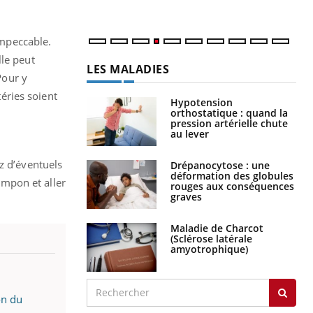
impeccable.
lle peut
LES MALADIES
Pour y
téries soient
Hypotension
orthostatique : quand la
pression artérielle chute
au lever
z d’éventuels
Drépanocytose : une
déformation des globules
tampon et aller
rouges aux conséquences
graves
Maladie de Charcot
(Sclérose latérale
amyotrophique)
on du