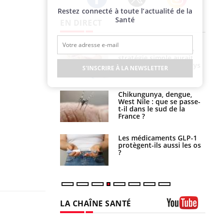
Restez connecté à toute l’actualité de la
Twitter
Facebook
Instagram
Santé
EN DIRECT
e à risque : ce jus
Cancer colorectal : une
attire l'attention
stratégie simple aurait
rcheurs
changé la donne au Pays
S'INSCRIRE À LA NEWSLETTER
basque
 oublier les
Chikungunya, dengue,
en vacances ?
West Nile : que se passe-
t-il dans le sud de la
France ?
s connectés :
Les médicaments GLP-1
 le travail
protègent-ils aussi les os
 de plus en plus
?
soirées
LA CHAÎNE SANTÉ
Youtube