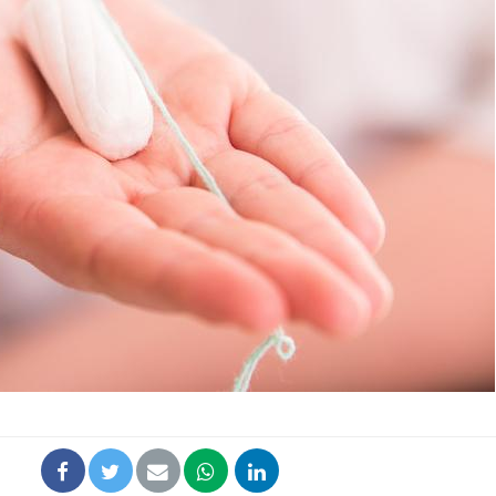
Comment éviter une otite
Grossess
pendant les vacances ?
naturel 
des che
Hantavirus : un cas
Comment
détecté chez un touriste
écrans 
en France
Mortalité infantile : un
Toujour
rapport s’interroge sur
comment
son taux élevé en France
empiète
sur nos 