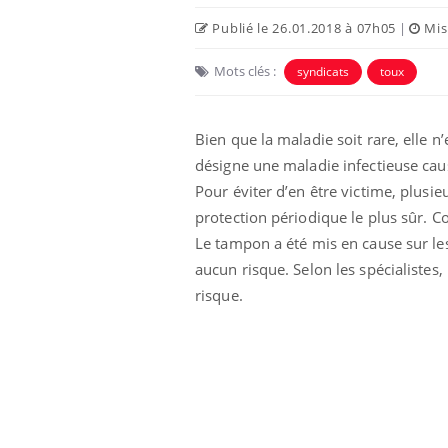
Publié le 26.01.2018 à 07h05
|
Mise
Mots clés :
syndicats
toux
Bien que la maladie soit rare, elle 
désigne une maladie infectieuse cau
Eczéma Chronique des Mains :
Car
Youtube
You
Pour éviter d’en être victime, plusi
Youtube
expliquer ma maladie
pré
protection périodique le plus sûr. C
Le tampon a été mis en cause sur les 
Il y a des sujets qui sont faciles à aborder...
Fati
d'autres non ! D'un côté, poser des
mêm
aucun risque. Selon les spécialistes, 
questions sur la maladie d'un proche c'est
care
risque.
montrer ...
...