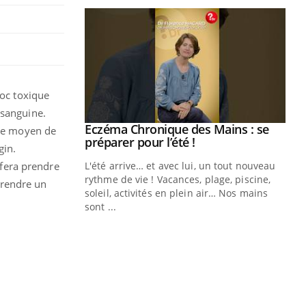
hoc toxique
 sanguine.
ale : et si on
Eczéma Chronique des Mains : se
Youtube
 le moyen de
ube
Youtube
préparer pour l’été !
gin.
 fera prendre
e diabète de type 2
L'été arrive… et avec lui, un tout nouveau
çues chez les
rythme de vie ! Vacances, plage, piscine,
 prendre un
ez les soignants.
soleil, activités en plein air… Nos mains
sont ...
Di
You
Le 
nom
dia
défi