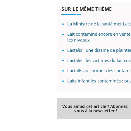
En 2026, l'insuline dans le diabète de type 2
SUR LE MÊME THÈME
reste entourée d'idées reçues chez les
patients comme parfois chez les soignants.
La Ministre de la santé met Lact
prendre pour
Ecz
You
pré
Lait contaminé encore en vente c
les niveaux
llard mental ou
L'ét
tômes de la
ryth
Lactalis : une dizaine de plaint
les ce qui la rend
sole
Lactalis : les victimes du lait 
sont
Lactalis au courant des contam
Laits infantiles contaminés : ou
Vous aimez cet article ? Abonnez-
vous à la newsletter !