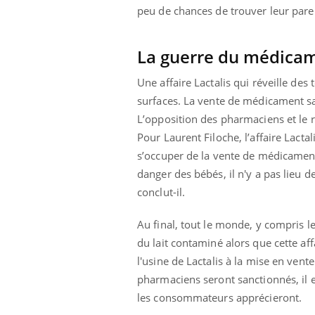
peu de chances de trouver leur parei
La guerre du médicame
Une affaire Lactalis qui réveille de
surfaces. La vente de médicament sa
L’opposition des pharmaciens et le 
Pour Laurent Filoche, l’affaire Lact
s’occuper de la vente de médicament
danger des bébés, il n'y a pas lieu 
conclut-il.
Au final, tout le monde, y compris l
du lait contaminé alors que cette af
l'usine de Lactalis à la mise en vent
pharmaciens seront sanctionnés, il es
Insuline & Charge mentale : et si on
Youtube
les consommateurs apprécieront.
Youtube
osait en parler??