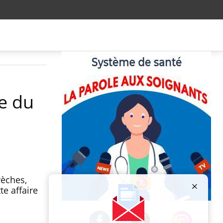
re du
rèches,
te affaire
Publicité