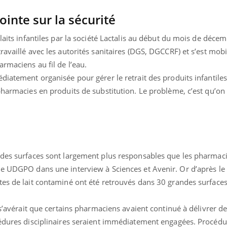
Mordue par une tique en
Allergie
inte sur la sécurité
vacances, elle reste dans
une nou
le coma pendant 42 jours
les réac
 laits infantiles par la société Lactalis au début du mois de déce
ravaillé avec les autorités sanitaires (DGS, DGCCRF) et s’est mobi
rmaciens au fil de l’eau.
diatement organisée pour gérer le retrait des produits infantiles
pharmacies en produits de substitution. Le problème, c’est qu’on 
.
ndes surfaces sont largement plus responsables que les pharmaci
de UDGPO dans une interview à Sciences et Avenir. Or d’après le
tes de lait contaminé ont été retrouvés dans 30 grandes surfaces
 s’avérait que certains pharmaciens avaient continué à délivrer d
cédures disciplinaires seraient immédiatement engagées. Procédu