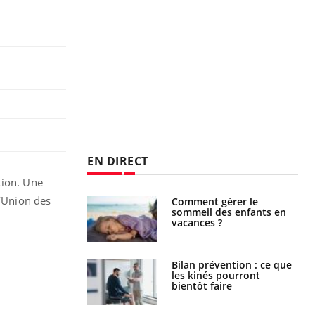
EN DIRECT
tion. Une
l’Union des
par un
Comment gérer le
a, une petite fille
sommeil des enfants en
e grâce à un
vacances ?
essentiel
lose en Suisse :
Bilan prévention : ce que
st l’origine de la
les kinés pourront
nation ?
bientôt faire