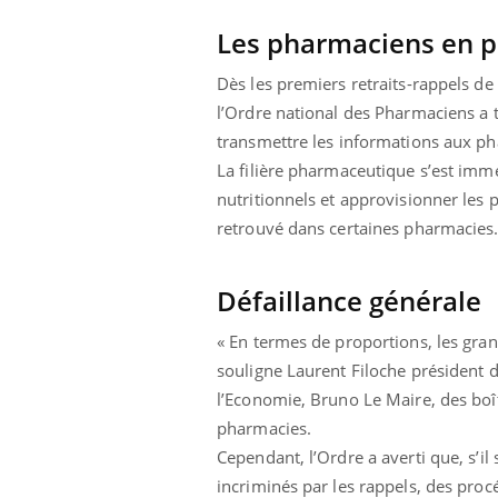
 votre ventre
Pourquoi manger moins
Les pharmaciens en po
l les premiers
de protéines pourrait
 vos vacances ?
finalement être bénéfique
Dès les premiers retraits-rappels de
l’Ordre national des Pharmaciens a t
transmettre les informations aux pha
La filière pharmaceutique s’est immé
nutritionnels et approvisionner les 
retrouvé dans certaines pharmacies
Défaillance générale
« En termes de proportions, les gra
souligne Laurent Filoche président 
l’Economie, Bruno Le Maire, des boî
pharmacies.
Cependant, l’Ordre a averti que, s’il
incriminés par les rappels, des pro