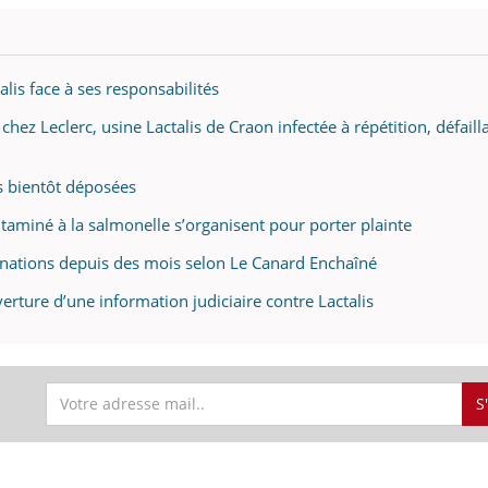
alis face à ses responsabilités
éma Chronique des Mains : se
Diabète & Ramadan 
tube
Youtube
Youtube
parer pour l’été !
hez Leclerc, usine Lactalis de Craon infectée à répétition, défaill
Le Ramadan approche, et,
é arrive… et avec lui, un tout nouveau
nombreuses personnes at
me de vie ! Vacances, plage, piscine,
diabète, c'est une périod
es bientôt déposées
il, activités en plein air… Nos mains
défis, mais ...
contaminé à la salmonelle s’organisent pour porter plainte
 ...
inations depuis des mois selon Le Canard Enchaîné
verture d’une information judiciaire contre Lactalis
S