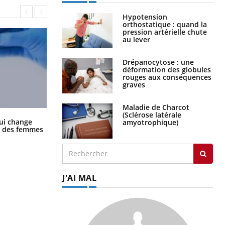
Hypotension
orthostatique : quand la
pression artérielle chute
au lever
Drépanocytose : une
déformation des globules
rouges aux conséquences
graves
Maladie de Charcot
(Sclérose latérale
La sieste empêche-t-elle de dormir
ui change
amyotrophique)
la nuit ?
ge des femmes
J'AI MAL