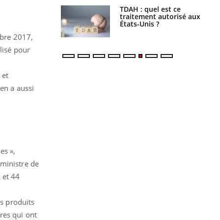
s alimentaires :
TDAH : quel est ce
velle arme contre
traitement autorisé aux
tions sévères
États-Unis ?
mbre 2017,
lisé pour
 et
en a aussi
es »,
 ministre de
 et 44
es produits
res qui ont