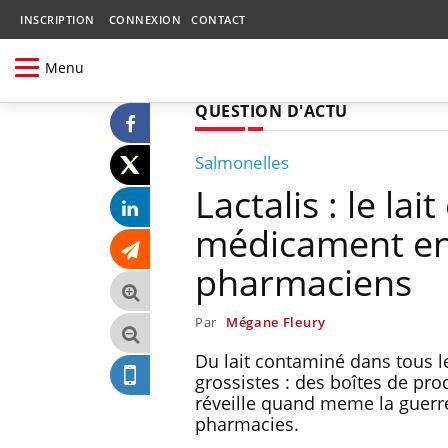
INSCRIPTION
CONNEXION
CONTACT
Menu
QUESTION D'ACTU
Salmonelles
Lactalis : le la
médicament ent
pharmaciens
Par
Mégane Fleury
Du lait contaminé dans tous l
grossistes : des boîtes de pro
réveille quand meme la guerr
pharmacies.