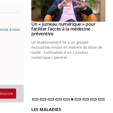
Youtube
2026
Un « jumeau numérique » pour
Youtube
faciliter l’accès à la médecine
ances à tous
 pour de
Youtube
préventive
teintes de
Un établissement lié à un groupe
e de questions, de
mutualiste innove en matière de bilan de
santé : l'utilisation d'un « jumeau
CO
You
numérique » permet ...
Cou
nou
bou
épi
'inscrire
LES MALADIES