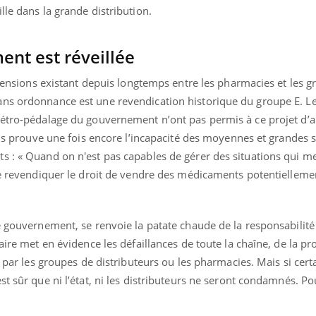
lle dans la grande distribution.
nt est réveillée
s tensions existant depuis longtemps entre les pharmacies et les 
ns ordonnance est une revendication historique du groupe E. Le
rétro-pédalage du gouvernement n’ont pas permis à ce projet d’a
alis prouve une fois encore l’incapacité des moyennes et grandes 
s : « Quand on n'est pas capables de gérer des situations qui m
de revendiquer le droit de vendre des médicaments potentielleme
e gouvernement, se renvoie la patate chaude de la responsabilité s
faire met en évidence les défaillances de toute la chaîne, de la p
e par les groupes de distributeurs ou les pharmacies. Mais si cert
t sûr que ni l’état, ni les distributeurs ne seront condamnés. Pou