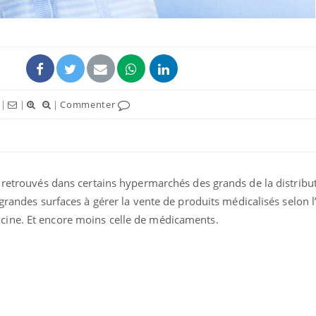
|
|
|
Commenter
é retrouvés dans certains hypermarchés des grands de la distribu
 grandes surfaces à gérer la vente de produits médicalisés selon 
Grossesse et chaleur : ce
Mordue 
que dit la science
barracud
ine. Et encore moins celle de médicaments.
secouru
réflexe 
Le smartphone nuit-il à
Légionel
l'apprentissage de la
quelle e
lecture ?
contami