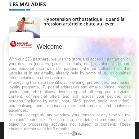
LES MALADIES
Hypotension orthostatique : quand la
pression artérielle chute au lever
Welcome
Drépanocytose : une déformation des
globules rouges aux conséquences
graves
With our 225
partners
, we wish to store and access information on
your devices (cookies, pixels in emails, etc.), combine and share
your personal data with our partners, whether collected on this
website or in our emails, already held by some of us, or obtained
Maladie de Charcot (Sclérose latérale
later, including in other contexts.
amyotrophique)
Processing this data (identifiers, browsing, preferences, purchases,
loyalty programs, IP, postal addresses and emails, phone, precise
geolocation, etc.) allows developing and offering you services,
content, commercial offers and ads across your devices and
screens (including by email, post, SMS, phone, audio, and video),
personalising them, measuring their performance, and analysing
audiences.
You can "accept all" and withdraw your consent at any time via the
"cookies" footer link
. You can also "set detailed preferences" and
object to processing activities not subject to consent. These
choices remain valid for 6 months.
powered by