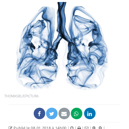
THOMASBL/EPICTURA
Publié le 08.01.2018 à 14h00
|
|
|
|
|