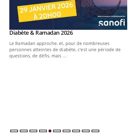
Youtube
Diabète & Ramadan 2026
Youtube
Le Ramadan approche, et, pour de nombreuses
vie !
personnes atteintes de diabète, c'est une période de
…
questions, de défis, mais ...
Un 
You
à l
Un é
mati
numé