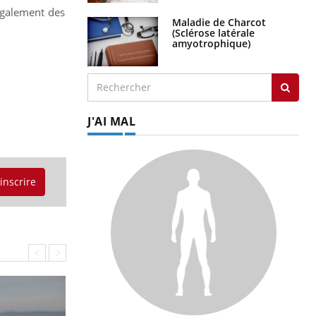
également des
Maladie de Charcot
(Sclérose latérale
amyotrophique)
J'AI MAL
'inscrire