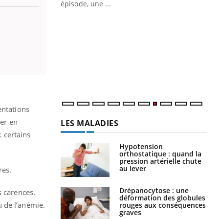
épisode, une ...
Quand l’entreprise mise sur le bien
Ec
Youtube
You
Youtube
être global
quo
"Les rendez-vous de la santé et de la
Dan
qualité de vie au travail" de Pourquoi
der
Docteur reçoivent Régis Blugeon, DRH et
com
directeur ...
et é
entations
ver en
LES MALADIES
 certains
Hypotension
orthostatique : quand la
pression artérielle chute
au lever
res.
Drépanocytose : une
s carences.
déformation des globules
 de l’anémie.
rouges aux conséquences
graves