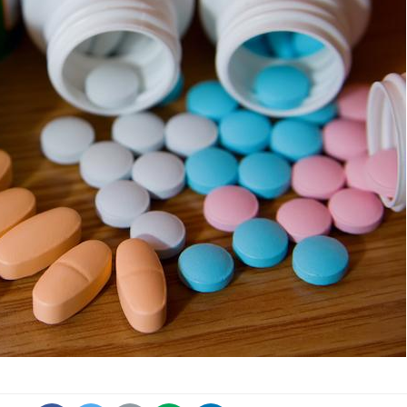
Le smartphone nuit-il à
l'apprentissage de la
lecture ?
Mordue par une tique en
vacances, elle reste dans
le coma pendant 42 jours
Mordue par un
barracuda, une petite fille
secourue grâce à un
réflexe essentiel