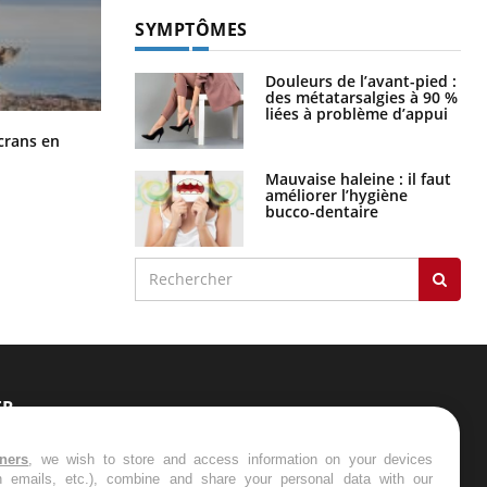
SYMPTÔMES
Douleurs de l’avant-pied :
des métatarsalgies à 90 %
liées à problème d’appui
Toujours connectés : comment le
crans en
travail empiète de plus en plus sur
nos soirées
Mauvaise haleine : il faut
améliorer l’hygiène
bucco-dentaire
ER
s les semaines les meilleures
tners
, we wish to store and access information on your devices
in emails, etc.), combine and share your personal data with our