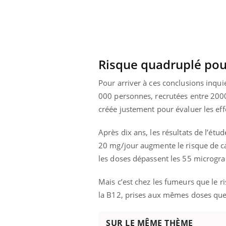
Risque quadruplé pou
Pour arriver à ces conclusions inqui
000 personnes, recrutées entre 2000 
créée justement pour évaluer les ef
Après dix ans, les résultats de l’étu
20 mg/jour augmente le risque de c
les doses dépassent les 55 microgr
Youtube
 Mains : se
Diabète & Ramadan 2026
Un 
Mais c’est chez les fumeurs que le ri
Youtube
You
outube
fac
la B12, prises aux mêmes doses q
Le Ramadan approche, et, pour de
pré
un tout nouveau
nombreuses personnes atteintes de
Un 
lage, piscine,
diabète, c'est une période de questions, de
SUR LE MÊME THÈME