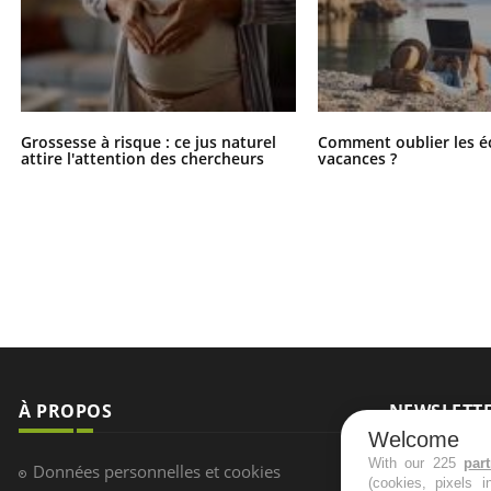
Grossesse à risque : ce jus naturel
Comment oublier les é
attire l'attention des chercheurs
vacances ?
À PROPOS
NEWSLETT
Welcome
Recevez toute
With our 225
par
Données personnelles et cookies
(cookies, pixels 
infos santé