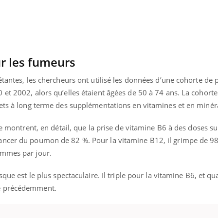
r les fumeurs
étantes, les chercheurs ont utilisé les données d’une cohorte de 
et 2002, alors qu’elles étaient âgées de 50 à 74 ans. La cohorte 
fets à long terme des supplémentations en vitamines et en minér
de montrent, en détail, que la prise de vitamine B6 à des doses s
ancer du poumon de 82 %. Pour la vitamine B12, il grimpe de 9
ammes par jour.
« jumeau numérique » pour
sque est le plus spectaculaire. Il triple pour la vitamine B6, et q
tube
iliter l’accès à la médecine
ue précédemment.
Youtube
ventive
établissement lié à un groupe