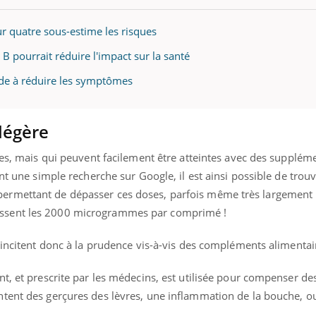
ualiste innove en matière de bilan de
é : l'utilisation d'un « jumeau
r quatre sous-estime les risques
érique » permet ...
 B pourrait réduire l'impact sur la santé
ide à réduire les symptômes
légère
ées, mais qui peuvent facilement être atteintes avec des supplém
nt une simple recherche sur Google, il est ainsi possible de trou
rmettant de dépasser ces doses, parfois même très largement :
ssent les 2000 microgrammes par comprimé !
 incitent donc à la prudence vis-à-vis des compléments alimentai
t, et prescrite par les médecins, est utilisée pour compenser de
tent des gerçures des lèvres, une inflammation de la bouche, ou