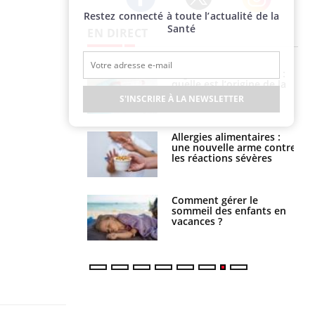
Restez connecté à toute l’actualité de la
Twitter
Facebook
Instagram
Santé
EN DIRECT
Légionellose en Suisse :
Bilan prévention : ce que
quelle est l’origine de la
les kinés pourront
contamination ?
bientôt faire
S'INSCRIRE À LA NEWSLETTER
Allergies alimentaires :
TDAH : quel est ce
une nouvelle arme contre
traitement autorisé aux
les réactions sévères
États-Unis ?
Comment gérer le
Cerveau : le mystère de la
sommeil des enfants en
"madeleine de Proust"
vacances ?
enfin expliqué