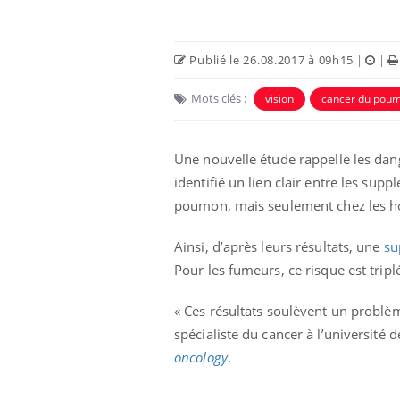
Publié le 26.08.2017 à 09h15
|
|
Mots clés :
vision
cancer du pou
Une nouvelle étude rappelle les dang
identifié un lien clair entre les su
poumon, mais seulement chez les ho
Ainsi, d’après leurs résultats, une
su
Pour les fumeurs, ce risque est trip
« Ces résultats soulèvent un problè
spécialiste du cancer à l’université d
oncology
.