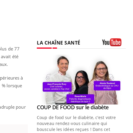
LA CHAÎNE SANTÉ
plus de 77
Youtube
avait été
aux.
upérieures à
8 % lorsque
Youtube
COUP DE FOOD sur le diabète
uadruple pour
Youtube
Coup de food sur le diabète, c'est votre
nouveau rendez-vous culinaire qui
bouscule les idées reçues ! Dans cet