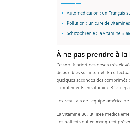
mut
air… Nos mains
défis, mais ...
sant
Automédication : un Français su
num
Pollution : un cure de vitamines
Schizophrénie : la vitamine B a
À ne pas prendre à la 
Ce sont à priori des doses très élev
disponibles sur internet. En effectua
quelques secondes des comprimés pe
compléments en vitamine B12 dépa
Les résultats de l’équipe américaine
La vitamine B6, utilisée médicalemen
Les patients qui en manquent présen