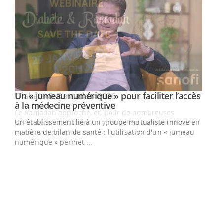
Un « jumeau numérique » pour faciliter l’accès
Youtube
Youtube
à la médecine préventive
Un établissement lié à un groupe mutualiste innove en
e
matière de bilan de santé : l'utilisation d'un « jumeau
numérique » permet ...
COU
You
Coup
vous
épis