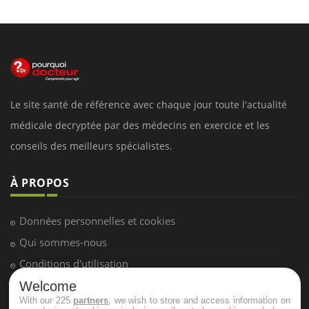
Le site santé de référence avec chaque jour toute l'actualité
médicale decryptée par des médecins en exercice et les
conseils des meilleurs spécialistes.
À PROPOS
Données personnelles et cookies
Qui sommes-nous
Conditions d'utilisation
Plan du site
Welcome
With our 225
partners
, we wish to store and access information on
Mentions Légales