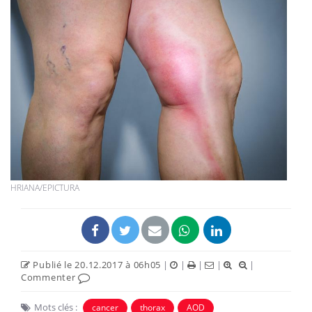
HRIANA/EPICTURA
Publié le 20.12.2017 à 06h05
|
|
|
|
|
Commenter
Mots clés :
cancer
thorax
AOD