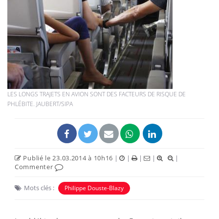
LES LONGS TRAJETS EN AVION SONT DES FACTEURS DE RISQUE DE
PHLÉBITE. JAUBERT/SIPA
Publié le 23.03.2014 à 10h16
|
|
|
|
|
Commenter
Mots clés :
Philippe Douste-Blazy