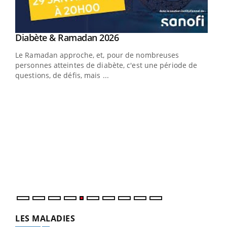
Youtube
Diabète & Ramadan 2026
Youtube
Le Ramadan approche, et, pour de nombreuses
vie !
personnes atteintes de diabète, c'est une période de
…
questions, de défis, mais ...
Un 
You
à l
Un é
mati
numé
LES MALADIES