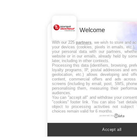
Welcome
With our 225
partners
, we wish to store and a
your devices (cookies, pixels in emails, etc.)
your personal data with our partners, whethe
website or in our emails, already held by some
later, including in other contexts.
Processing this data (identifiers, browsing, pre
loyalty programs, IP, postal addresses and ema
geolocation, etc.) allows developing and off
content, commercial offers and ads across
screens (including by email, post, SMS, phone,
personalising them, measuring their perform
audiences.
You can "accept all" and withdraw your consent
"cookies" footer link
. You can also "set detail
object to processing activities not subject
choices remain valid for 6 months.
powered by
Accept all