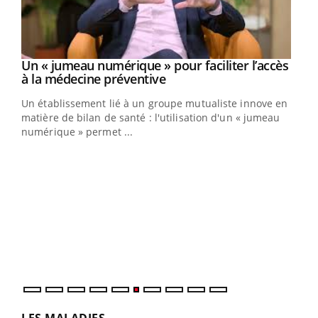
Un « jumeau numérique » pour faciliter l’accès
Youtube
Youtube
à la médecine préventive
Un établissement lié à un groupe mutualiste innove en
e
matière de bilan de santé : l'utilisation d'un « jumeau
numérique » permet ...
COU
You
Coup
vous
épis