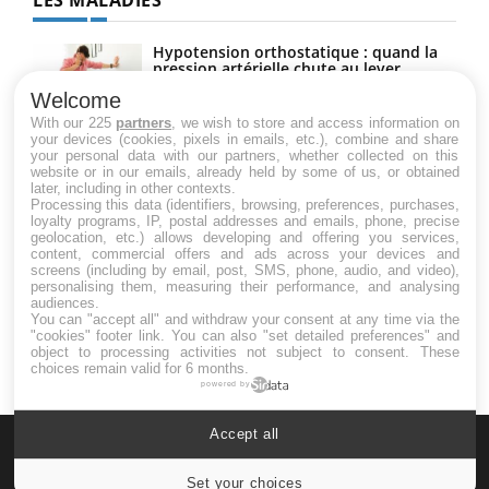
LES MALADIES
Hypotension orthostatique : quand la
pression artérielle chute au lever
Welcome
With our 225
partners
, we wish to store and access information on
your devices (cookies, pixels in emails, etc.), combine and share
Drépanocytose : une déformation des
your personal data with our partners, whether collected on this
globules rouges aux conséquences
website or in our emails, already held by some of us, or obtained
graves
later, including in other contexts.
Processing this data (identifiers, browsing, preferences, purchases,
loyalty programs, IP, postal addresses and emails, phone, precise
geolocation, etc.) allows developing and offering you services,
Maladie de Charcot (Sclérose latérale
content, commercial offers and ads across your devices and
amyotrophique)
screens (including by email, post, SMS, phone, audio, and video),
personalising them, measuring their performance, and analysing
audiences.
You can "accept all" and withdraw your consent at any time via the
"cookies" footer link
. You can also "set detailed preferences" and
object to processing activities not subject to consent. These
choices remain valid for 6 months.
powered by
Accept all
Set your choices
Cookies settings