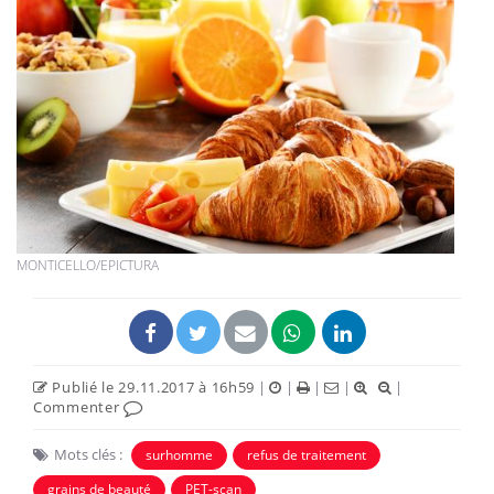
MONTICELLO/EPICTURA
Publié le 29.11.2017 à 16h59
|
|
|
|
|
Commenter
Mots clés :
surhomme
refus de traitement
grains de beauté
PET-scan