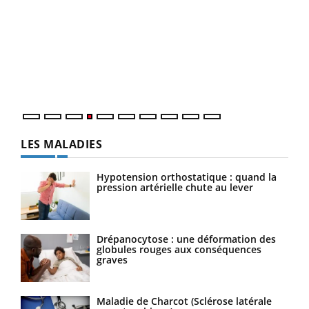
Dia
You
Le 
pers
ques
LES MALADIES
Hypotension orthostatique : quand la
pression artérielle chute au lever
Drépanocytose : une déformation des
globules rouges aux conséquences
graves
Maladie de Charcot (Sclérose latérale