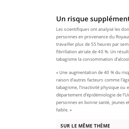
Un risque supplément
Les scientifiques ont analysé les do
personnes en provenance du Royaume
travailler plus de 55 heures par sem
fibrillation atriale de 40 %. Un rés
tabagisme la consommation d’alcool 
« Une augmentation de 40 % du risqu
raison d’autres facteurs comme l’âge
tabagisme, l’inactivité physique ou 
département d’épidémiologie de l’Un
personnes en bonne santé, jeunes et 
Youtube
ue » pour
COUP DE FOOD sur le diabète
Qua
Youtube
You
médecine
êtr
faible. »
Coup de food sur le diabète, c'est votre
"Les
nouveau rendez-vous culinaire qui
 groupe
qual
SUR LE MÊME THÈME
bouscule les idées reçues ! Dans cet