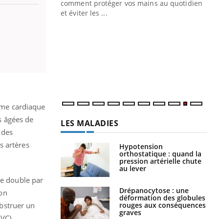
comment protéger vos mains au quotidien
persistante… Et si ce n'était pas juste une
et éviter les ...
irritation ...
LES MALADIES
Hypotension
orthostatique : quand la
pression artérielle chute
thme cardiaque
au lever
s âgées de
 des
Drépanocytose : une
déformation des globules
s artères
rouges aux conséquences
graves
Maladie de Charcot
le double par
(Sclérose latérale
ion
amyotrophique)
obstruer un
AVC).