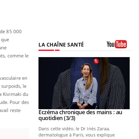
s de 85 000
 que
LA CHAÎNE SANTÉ
 une
Youtube
ants, comme le
vasculaire en
 surpoids, le
ka Kivimaki du
ude. Pour des
vail reste
Eczéma chronique des mains : au
Eczéma chronique des mains : les
Youtube
Youtube
Youtube
Youtube
quotidien (3/3)
symptômes (2/3)
Dans cette vidéo, le Dr Inès Zaraa,
Une plaque rouge qui gratte, une peau
dermatologue à Paris, vous explique
sèche qui tiraille, une démangeaison