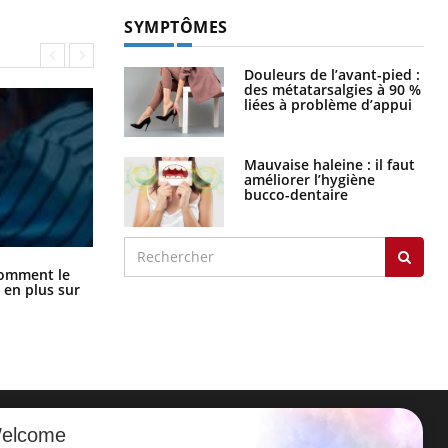
Mauvaise haleine : il faut
améliorer l’hygiène
bucco-dentaire
Cancer colorectal : une stratégie
comment le
simple aurait changé la donne au
 en plus sur
Pays basque
elcome
ER