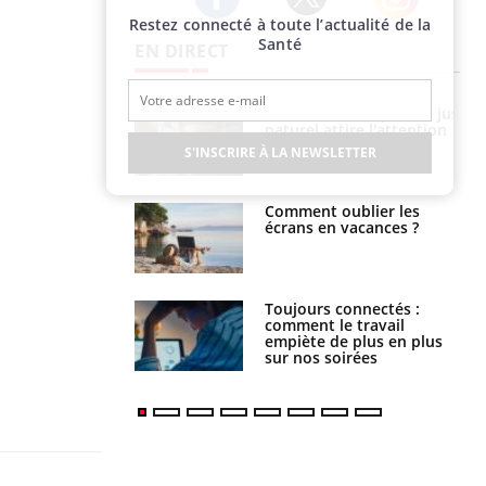
Restez connecté à toute l’actualité de la
Twitter
Facebook
Instagram
Santé
EN DIRECT
Grossesse à risque : ce jus
Cancer colorectal : une
naturel attire l'attention
stratégie simple aurait
des chercheurs
changé la donne au Pays
S'INSCRIRE À LA NEWSLETTER
basque
Comment oublier les
Chikungunya, dengue,
écrans en vacances ?
West Nile : que se passe-
t-il dans le sud de la
France ?
Toujours connectés :
Les médicaments GLP-1
comment le travail
protègent-ils aussi les os
empiète de plus en plus
?
sur nos soirées