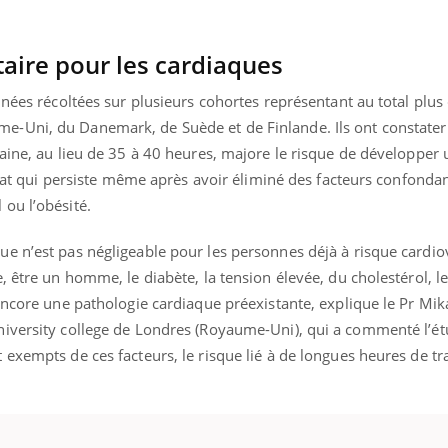
aire pour les cardiaques
nnées récoltées sur plusieurs cohortes représentant au total plu
-Uni, du Danemark, de Suède et de Finlande. Ils ont constater
aine, au lieu de 35 à 40 heures, majore le risque de développer
ultat qui persiste même après avoir éliminé des facteurs confond
ou l’obésité.
e n’est pas négligeable pour les personnes déjà à risque cardio
, être un homme, le diabète, la tension élevée, du cholestérol, le
encore une pathologie cardiaque préexistante, explique le Pr Mi
iversity college de Londres (Royaume-Uni), qui a commenté l’ét
exempts de ces facteurs, le risque lié à de longues heures de tra
nd l’entreprise mise sur le bien
tube
Youtube
e global
 rendez-vous de la santé et de la
ité de vie au travail" de Pourquoi