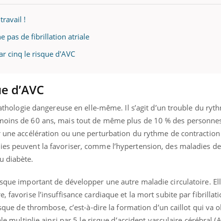
teur reçoivent Régis Blugeon, DRH et
cteur ...
ravail !
e pas de fibrillation atriale
par cinq le risque d'AVC
que d’AVC
e pathologie dangereuse en elle-même. Il s’agit d’un trouble du ry
 moins de 60 ans, mais tout de même plus de 10 % des personne
ar une accélération ou une perturbation du rythme de contraction
ies peuvent la favoriser, comme l’hypertension, des maladies de
u diabète.
isque important de développer une autre maladie circulatoire. El
, favorise l’insuffisance cardiaque et la mort subite par fibrillat
risque de thrombose, c’est-à-dire la formation d’un caillot qui va 
ale multiplie ainsi par 5 le risque d’accident vasculaire cérébral (