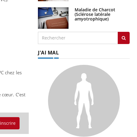
J'AI MAL
VC chez les
 cœur. C’est
SYMPTÔMES
'inscrire
Douleurs de l’avant-pied :
des métatarsalgies à 90 %
liées à problème d’appui