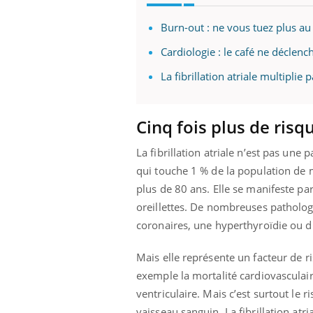
ère de bilan de
Doc
épisode, une ...
« jumeau
dire
Burn-out : ne vous tuez plus au t
Cardiologie : le café ne déclench
La fibrillation atriale multiplie 
Cinq fois plus de ris
La fibrillation atriale n’est pas un
qui touche 1 % de la population de
plus de 80 ans. Elle se manifeste p
oreillettes. De nombreuses patholog
coronaires, une hyperthyroïdie ou d
Mais elle représente un facteur de r
exemple la mortalité cardiovasculaire
ventriculaire. Mais c’est surtout le 
vaisseau sanguin. La fibrillation atri