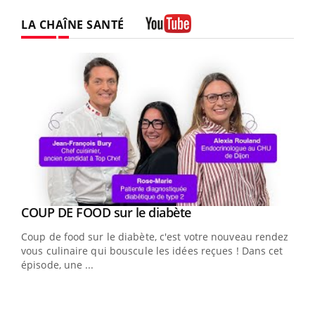
LA CHAÎNE SANTÉ
Youtube
Youtube
cès
COUP DE FOOD sur le diabète
Youtube
Coup de food sur le diabète, c'est votre nouveau rendez-
 en
vous culinaire qui bouscule les idées reçues ! Dans cet
u
épisode, une ...