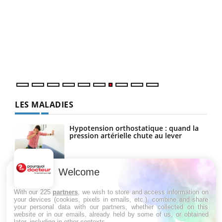
Qua
You
"Les
trav
DRH 
LES MALADIES
Hypotension orthostatique : quand la
pression artérielle chute au lever
Welcome
Drépanocytose : une déformation des
globules rouges aux conséquences
graves
With our 225
partners
, we wish to store and access information on
your devices (cookies, pixels in emails, etc.), combine and share
your personal data with our partners, whether collected on this
website or in our emails, already held by some of us, or obtained
Maladie de Charcot (Sclérose latérale
later, including in other contexts.