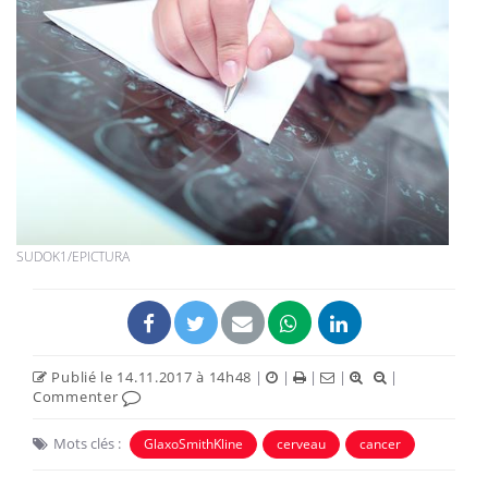
SUDOK1/EPICTURA
Publié le 14.11.2017 à 14h48
|
|
|
|
|
Commenter
Mots clés :
GlaxoSmithKline
cerveau
cancer