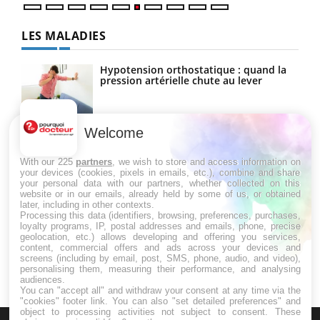
LES MALADIES
Hypotension orthostatique : quand la
pression artérielle chute au lever
Welcome
Drépanocytose : une déformation des
globules rouges aux conséquences
graves
With our 225
partners
, we wish to store and access information on
your devices (cookies, pixels in emails, etc.), combine and share
your personal data with our partners, whether collected on this
website or in our emails, already held by some of us, or obtained
Maladie de Charcot (Sclérose latérale
later, including in other contexts.
amyotrophique)
Processing this data (identifiers, browsing, preferences, purchases,
loyalty programs, IP, postal addresses and emails, phone, precise
geolocation, etc.) allows developing and offering you services,
content, commercial offers and ads across your devices and
screens (including by email, post, SMS, phone, audio, and video),
personalising them, measuring their performance, and analysing
audiences.
You can "accept all" and withdraw your consent at any time via the
"cookies" footer link
. You can also "set detailed preferences" and
object to processing activities not subject to consent. These