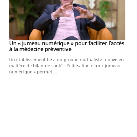
Un « jumeau numérique » pour faciliter l’accès
Youtube
Youtube
à la médecine préventive
Un établissement lié à un groupe mutualiste innove en
e
matière de bilan de santé : l'utilisation d'un « jumeau
numérique » permet ...
COU
You
Coup
vous
épis