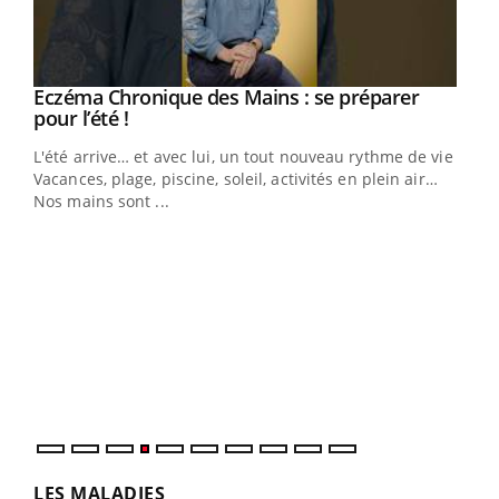
Eczéma Chronique des Mains : se préparer
Youtube
Youtube
pour l’été !
L'été arrive… et avec lui, un tout nouveau rythme de vie !
Vacances, plage, piscine, soleil, activités en plein air…
Nos mains sont ...
Dia
You
Le 
pers
ques
LES MALADIES