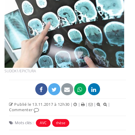
SUDOK1/EPICTURA
Publié le 13.11.2017 à 12h30
|
|
|
|
|
Commenter
Mots clés :
AVC
thèse