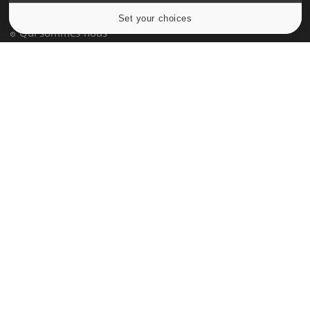
Données personnelles et cookies
Set your choices
Cookies settings
Qui sommes-nous
Conditions d'utilisation
Plan du site
Mentions Légales
Nous contacter
NEWSLETTER
Recevez toutes les semaines les meilleures infos santé
S'INSCRIRE