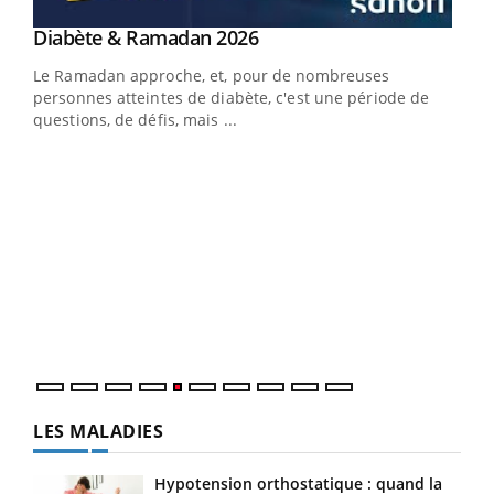
Youtube
Diabète & Ramadan 2026
Youtube
Le Ramadan approche, et, pour de nombreuses
personnes atteintes de diabète, c'est une période de
questions, de défis, mais ...
Un « jumeau numérique » pour faciliter l’accès
COU
Youtube
You
Youtube
à la médecine préventive
Coup
Un établissement lié à un groupe mutualiste innove en
vous
matière de bilan de santé : l'utilisation d'un « jumeau
épis
numérique » permet ...
LES MALADIES
Hypotension orthostatique : quand la