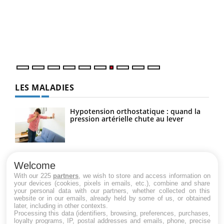
"Les
trav
DRH 
LES MALADIES
Hypotension orthostatique : quand la
pression artérielle chute au lever
Drépanocytose : une déformation des
globules rouges aux conséquences
Welcome
graves
With our 225
partners
, we wish to store and access information on
your devices (cookies, pixels in emails, etc.), combine and share
your personal data with our partners, whether collected on this
website or in our emails, already held by some of us, or obtained
Maladie de Charcot (Sclérose latérale
later, including in other contexts.
amyotrophique)
Processing this data (identifiers, browsing, preferences, purchases,
loyalty programs, IP, postal addresses and emails, phone, precise