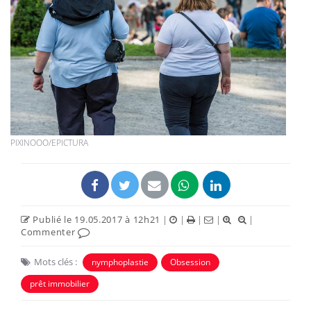
PIXINOOO/EPICTURA
Publié le 19.05.2017 à 12h21
|
|
|
|
|
Commenter
Mots clés :
nymphoplastie
Obsession
prêt immobilier