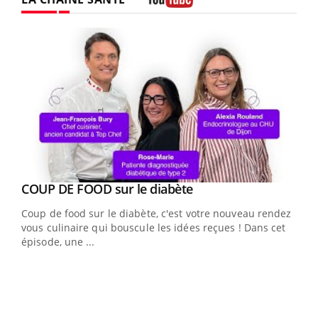
Youtube
Youtube
cès
COUP DE FOOD sur le diabète
Youtube
Coup de food sur le diabète, c'est votre nouveau rendez-
 en
vous culinaire qui bouscule les idées reçues ! Dans cet
u
épisode, une ...
Qua
You