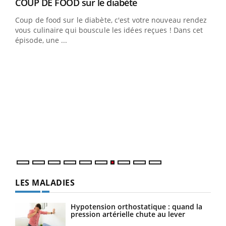
Youtube
cès
COUP DE FOOD sur le diabète
Youtube
Coup de food sur le diabète, c'est votre nouveau rendez-
 en
vous culinaire qui bouscule les idées reçues ! Dans cet
u
épisode, une ...
Qua
You
"Les
trav
DRH 
LES MALADIES
Hypotension orthostatique : quand la
pression artérielle chute au lever