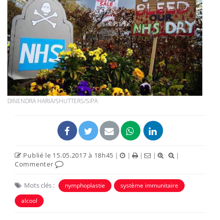
DINENDRA HARIA/SHUTTERS/SIPA
Publié le 15.05.2017 à 18h45
|
|
|
|
|
Commenter
Mots clés :
nymphoplastie
système immunitaire
alcool