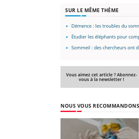
ez les soignants.
soleil, activités en plein air… Nos mains
défi
sont ...
SUR LE MÊME THÈME
Démence : les troubles du som
Étudier les éléphants pour co
Sommeil : des chercheurs ont dé
Vous aimez cet article ? Abonnez-
vous à la newsletter !
NOUS VOUS RECOMMANDON