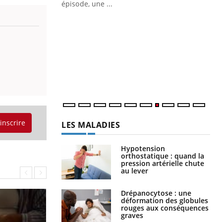
ière de bilan de
épisode, une ...
« jumeau
Qu
You
êtr
"Le
qua
Doc
dir
'inscrire
LES MALADIES
Hypotension
orthostatique : quand la
pression artérielle chute
au lever
Drépanocytose : une
déformation des globules
rouges aux conséquences
graves