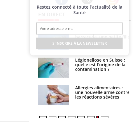
Restez connecté à toute l’actualité de la
Twitter
Facebook
Instagram
Santé
EN DIRECT
e et chaleur : ce
Mordue par un
la science
barracuda, une petite fille
secourue grâce à un
S'INSCRIRE À LA NEWSLETTER
réflexe essentiel
phone nuit-il à
Légionellose en Suisse :
tissage de la
quelle est l’origine de la
?
contamination ?
par une tique en
Allergies alimentaires :
, elle reste dans
une nouvelle arme contre
 pendant 42 jours
les réactions sévères