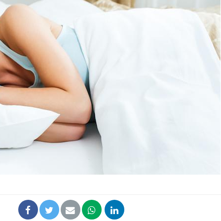
Fortes chaleurs :
Grossess
pourquoi le risque de
que dit 
noyade grimpe-t-il ?
Le Viagra pourrait-il
Le smart
freiner la propagation du
l'appren
cancer ?
lecture 
Pourquoi manger moins
Mordue 
de protéines pourrait
vacances
finalement être bénéfique
le coma