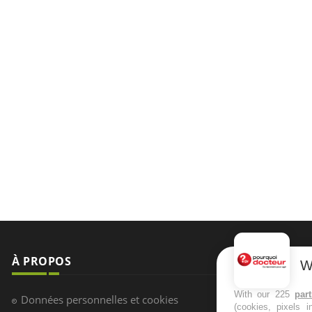
À PROPOS
NEWSLETT
W
Recevez toute
With our 225
par
Données personnelles et cookies
(cookies, pixels 
infos santé