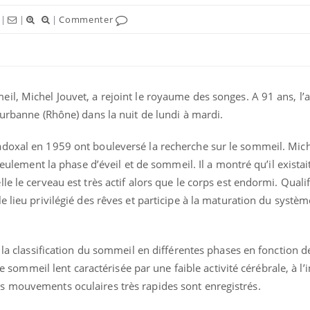
|
|
|
Commenter
il, Michel Jouvet, a rejoint le royaume des songes. A 91 ans, l’
eurbanne (Rhône) dans la nuit de lundi à mardi.
doxal en 1959 ont bouleversé la recherche sur le sommeil. Mich
seulement la phase d’éveil et de sommeil. Il a montré qu’il existai
e le cerveau est très actif alors que le corps est endormi. Quali
e lieu privilégié des rêves et participe à la maturation du systè
t la classification du sommeil en différentes phases en fonction 
 de sommeil lent caractérisée par une faible activité cérébrale, à l
s mouvements oculaires très rapides sont enregistrés.