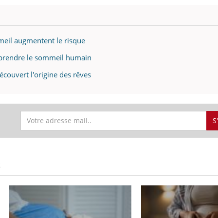
mutualiste innove en mat
s, mais ...
santé : l'utilisation d'un 
numérique » permet ...
meil augmentent le risque
mprendre le sommeil humain
couvert l'origine des rêves
S
S