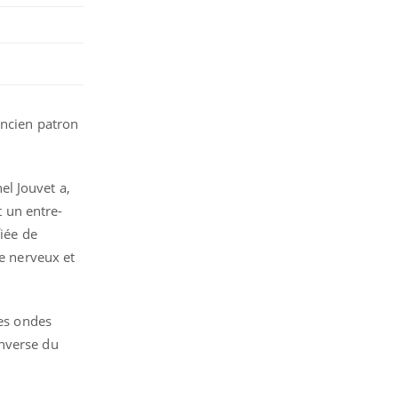
ancien patron
el Jouvet a,
t un entre-
fiée de
me nerveux et
des ondes
’inverse du