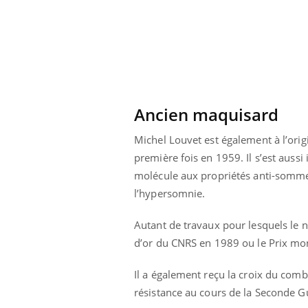
Ancien maquisard
Michel Louvet est également à l’orig
première fois en 1959. Il s’est auss
molécule aux propriétés anti-sommeil
l’hypersomnie.
Autant de travaux pour lesquels le 
d’or du CNRS en 1989 ou le Prix mo
ale : et si on
Eczéma Chronique des Mains : se
Dia
Youtube
You
ube
Youtube
préparer pour l’été !
Le 
Il a également reçu la croix du comb
 diabète de type 2
L'été arrive… et avec lui, un tout nouveau
nom
résistance au cours de la Seconde G
ues chez les
rythme de vie ! Vacances, plage, piscine,
diab