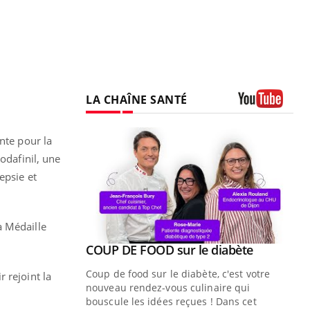
LA CHAÎNE SANTÉ
Youtube
nte pour la
odafinil, une
epsie et
a Médaille
Youtube
ue » pour
COUP DE FOOD sur le diabète
Youtube
médecine
Coup de food sur le diabète, c'est votre
 rejoint la
nouveau rendez-vous culinaire qui
n groupe
bouscule les idées reçues ! Dans cet