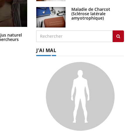
Maladie de Charcot
(Sclérose latérale
amyotrophique)
Comment oublier les écrans en
 jus naturel
vacances ?
chercheurs
J'AI MAL