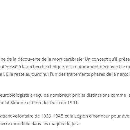
ine de la découverte de la mort cérébrale. Un concept qu’il prése
i intéressé à la recherche clinique, et a notamment découvert le m
. Elle reste aujourd’hui l’un des traitements phares de la narcol
neurobiologiste a reçu de nombreux prix et distinctions comme l
ndial Simone et Cino del Duca en 1991.
Youtube
bète & Ramadan 2026
Un « jumeau numériq
tube
Youtube
faciliter l’accès à la 
Ramadan approche, et, pour de
Youtube
préventive
attant volontaire de 1939-1945 et la Légion d’honneur pour avoir
breuses personnes atteintes de
uerre mondiale dans les maquis du Jura.
Un établissement lié à u
ète, c'est une période de questions, de