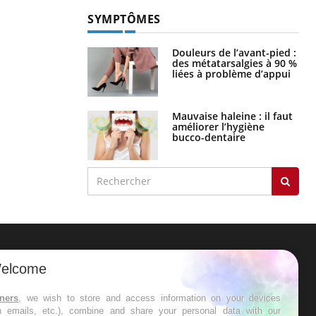
SYMPTÔMES
Douleurs de l’avant-pied :
des métatarsalgies à 90 %
liées à problème d’appui
Mauvaise haleine : il faut
améliorer l’hygiène
bucco-dentaire
ER
elcome
s les semaines les meilleures
tners
, we wish to store and access information on your devices
in emails, etc.), combine and share your personal data with our