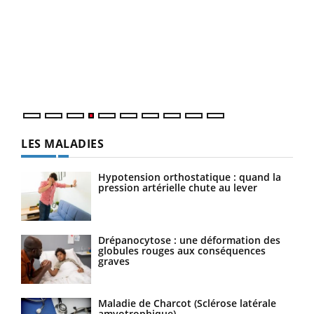
Dia
You
Le 
pers
ques
LES MALADIES
Hypotension orthostatique : quand la
pression artérielle chute au lever
Drépanocytose : une déformation des
globules rouges aux conséquences
graves
Maladie de Charcot (Sclérose latérale
amyotrophique)