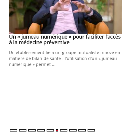
Un « jumeau numérique » pour faciliter l’accès
Youtube
Youtube
à la médecine préventive
Un établissement lié à un groupe mutualiste innove en
e
matière de bilan de santé : l'utilisation d'un « jumeau
numérique » permet ...
COU
You
Coup
vous
épis