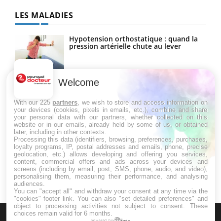
LES MALADIES
Hypotension orthostatique : quand la
pression artérielle chute au lever
Welcome
Drépanocytose : une déformation des
globules rouges aux conséquences
graves
With our 225
partners
, we wish to store and access information on
your devices (cookies, pixels in emails, etc.), combine and share
your personal data with our partners, whether collected on this
website or in our emails, already held by some of us, or obtained
Maladie de Charcot (Sclérose latérale
later, including in other contexts.
amyotrophique)
Processing this data (identifiers, browsing, preferences, purchases,
loyalty programs, IP, postal addresses and emails, phone, precise
geolocation, etc.) allows developing and offering you services,
content, commercial offers and ads across your devices and
screens (including by email, post, SMS, phone, audio, and video),
personalising them, measuring their performance, and analysing
audiences.
You can "accept all" and withdraw your consent at any time via the
"cookies" footer link
. You can also "set detailed preferences" and
object to processing activities not subject to consent. These
choices remain valid for 6 months.
powered by