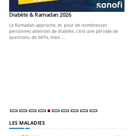
LA CHAÎNE SANTÉ
Youtube