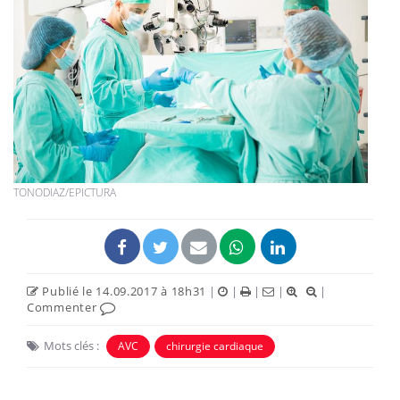
TONODIAZ/EPICTURA
Publié le 14.09.2017 à 18h31
|
|
|
|
|
Commenter
Mots clés :
AVC
chirurgie cardiaque