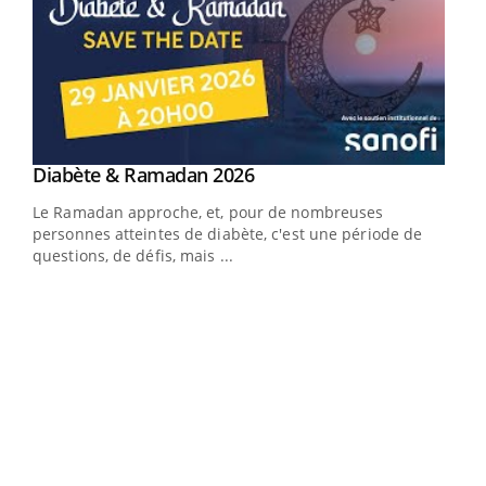
Youtube
Diabète & Ramadan 2026
Un « jumeau numérique » pour faciliter l’accès
Youtube
Youtube
Youtube
à la médecine préventive
Le Ramadan approche, et, pour de nombreuses
Un établissement lié à un groupe mutualiste innove en
personnes atteintes de diabète, c'est une période de
matière de bilan de santé : l'utilisation d'un « jumeau
questions, de défis, mais ...
numérique » permet ...
COU
You
Coup
vous
épis