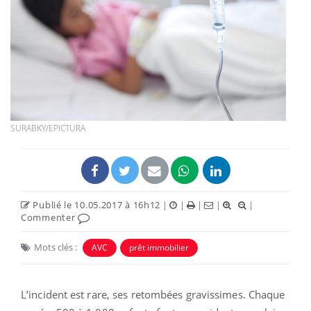
SURABKY/EPICTURA
Publié le 10.05.2017 à 16h12
|
|
|
|
|
Commenter
Mots clés :
AVC
prêt immobilier
L’incident est rare, ses retombées gravissimes. Chaque