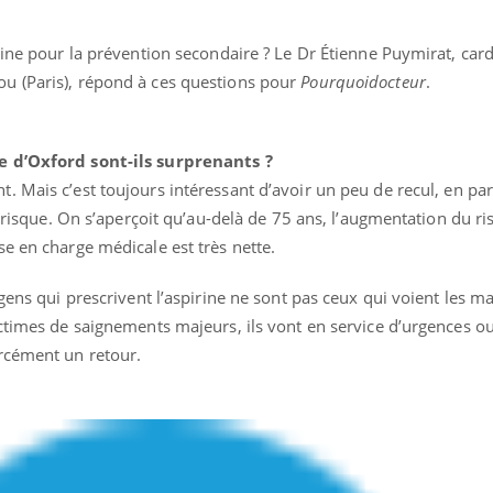
Cancer colorectal : une
Cytomég
stratégie simple aurait
change d
rine pour la prévention secondaire ? Le Dr Étienne Puymirat, car
changé la donne au Pays
charge 
basque
enceint
u (Paris), répond à ces questions pour
Pourquoidocteur
.
e d’Oxford sont-ils surprenants ?
t. Mais c’est toujours intéressant d’avoir un peu de recul, en par
à risque. On s’aperçoit qu’au-delà de 75 ans, l’augmentation du r
e en charge médicale est très nette.
gens qui prescrivent l’aspirine ne sont pas ceux qui voient les m
ictimes de saignements majeurs, ils vont en service d’urgences o
rcément un retour.