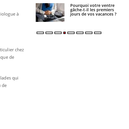
alovirus : ce qui
Pourquoi votre ventre
ans la prise en
gâche-t-il les premiers
diologue à
des femmes
jours de vos vacances ?
es
ticulier chez
isque de
alades qui
u de