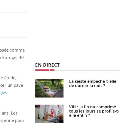
roposée comme
En Europe, 40
EN DIRECT
ne étude,
unya, dengue,
La sieste empêche-t-elle
jeter un pavé
e : que se passe-
de dormir la nuit ?
s le sud de la
gies
icaments GLP-1
VIH : la fin du comprimé
t-ils aussi les os
tous les jours se profile-t-
 ans. Les
elle enfin ?
aspirine pour