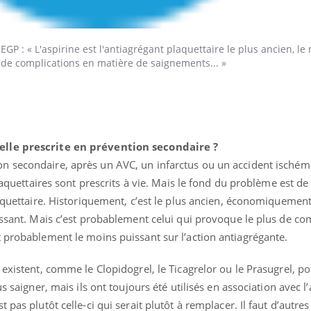
EGP : « L'aspirine est l'antiagrégant plaquettaire le plus ancien, le
 de complications en matière de saignements... »
ence en fer : comprendre pour
Insuline & Charge ment
tube
Youtube
Youtube
Yout
venir
osait en parler??
gue, irritabilité, brouillard mental ou
En 2026, l'insuline dans l
e alopécie… Les symptômes de la
reste entourée d'idées re
nce en fer sont multiples ce qui la rend
patients comme parfois ch
elle prescrite en prévention secondaire ?
on secondaire, après un AVC, un infarctus ou un accident isché
plaquettaires sont prescrits à vie. Mais le fond du problème est de 
aquettaire. Historiquement, c’est le plus ancien, économiquement,
essant. Mais c’est probablement celui qui provoque le plus de co
 probablement le moins puissant sur l’action antiagrégante.
existent, comme le Clopidogrel, le Ticagrelor ou le Prasugrel, pou
s saigner, mais ils ont toujours été utilisés en association avec l
 pas plutôt celle-ci qui serait plutôt à remplacer. Il faut d’autre