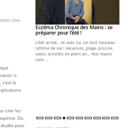
 moins cher,
ale : et si on
Eczéma Chronique des Mains : se
Youtube
ube
Youtube
préparer pour l’été !
e diabète de type 2
L'été arrive… et avec lui, un tout nouveau
çues chez les
rythme de vie ! Vacances, plage, piscine,
ez les soignants.
soleil, activités en plein air… Nos mains
sont ...
Di
You
mique
Le 
savoir si
nom
 c’est le
dia
mplications
défi
r citer les
’aspirine. Du
s études pour