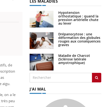
LES MALADIES
Hypotension
orthostatique : quand la
pression artérielle chute
au lever
Drépanocytose : une
déformation des globules
rouges aux conséquences
graves
Maladie de Charcot
(Sclérose latérale
amyotrophique)
tifs, de
escription
cas
e aigu.
J'AI MAL
e, on a le
t très peu