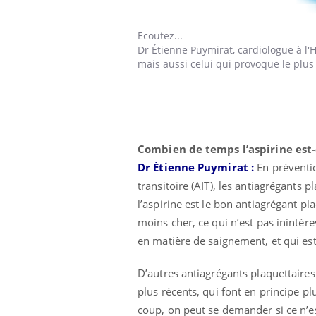
Ecoutez...
Dr Étienne Puymirat,
cardiologue à l'H
mais aussi celui qui provoque le plus
Eczéma Chronique des Mains :
Car
Youtube
You
Youtube
expliquer ma maladie
pré
Il y a des sujets qui sont faciles à aborder...
Fati
d'autres non ! D'un côté, poser des
mêm
questions sur la maladie d'un proche c'est
care
montrer ...
...
Combien de temps l’aspirine est-
Dr Étienne Puymirat :
En préventi
transitoire (AIT), les antiagrégants 
l’aspirine est le bon antiagrégant pl
moins cher, ce qui n’est pas inintér
en matière de saignement, et qui est
D’autres antiagrégants plaquettaires 
plus récents, qui font en principe plu
coup, on peut se demander si ce n’est