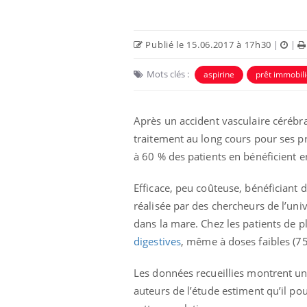
Publié le 15.06.2017 à 17h30
|
|
Mots clés :
aspirine
prêt immobili
Après un accident vasculaire cérébr
traitement au long cours pour ses pr
à 60 % des patients en bénéficient 
Efficace, peu coûteuse, bénéficiant d
Hantavirus : un cas
réalisée par des chercheurs de l’uni
détecté chez un touriste
en France
dans la mare. Chez les patients de p
digestives
, même à doses faibles (75
Mortalité infantile : un
rapport s’interroge sur
Les données recueillies montrent un
son taux élevé en France
auteurs de l’étude estiment qu’il po