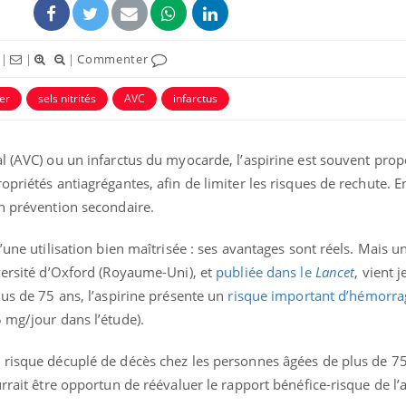
|
|
|
Commenter
er
sels nitrités
AVC
infarctus
al (AVC) ou un infarctus du myocarde, l’aspirine est souvent p
opriétés antiagrégantes, afin de limiter les risques de rechute. 
en prévention secondaire.
’une utilisation bien maîtrisée : ses avantages sont réels. Mais u
Comment oublier les
Chikung
versité d’Oxford (Royaume-Uni), et
publiée dans le
Lancet
, vient 
écrans en vacances ?
West Nil
t-il dan
lus de 75 ans, l’aspirine présente un
risque important d’hémorra
France ?
 mg/jour dans l’étude).
Toujours connectés :
Les méd
comment le travail
protègen
 risque décuplé de décès chez les personnes âgées de plus de 75
empiète de plus en plus
?
sur nos soirées
urrait être opportun de réévaluer le rapport bénéfice-risque de l’