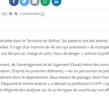
|
|
|
Commenter
clarée dans le Territoire de Belfort. Six patients ont été atteint
dée. Il s’agit d’un homme de 46 ans qui présentait « de multiples
 ont été pris en charge et sont « hors de danger », précise la préf
nement, de l’aménagement et du logement (Dreal) mène des invest
Grossesse et chaleur : ce
Mordue 
ation. D’après les premiers éléments, « les six personnes ne pré
que dit la science
barracud
secouru
habitent dans le département, deux étaient de passage, dont l’
réflexe 
nt fréquenté le même endroit », a déclaré la préfecture à l’AFP. L’
é diligenté des analyses sur le ou les types de souche qui ont aff
Le smartphone nuit-il à
Légionel
l'apprentissage de la
quelle e
lecture ?
contami