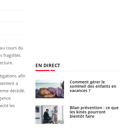
s au cours du
 fragilités
ecture.
EN DIRECT
igations afin
par un
Comment gérer le
sentent a
a, une petite fille
sommeil des enfants en
e grâce à un
vacances ?
homme décédé.
essentiel
agence
ecté les
lose en Suisse :
Bilan prévention : ce que
st l’origine de la
les kinés pourront
nation ?
bientôt faire