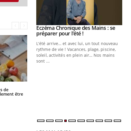
ale : et si on
Eczéma Chronique des Mains : se
Youtube
ube
Youtube
préparer pour l’été !
e diabète de type 2
L'été arrive… et avec lui, un tout nouveau
çues chez les
rythme de vie ! Vacances, plage, piscine,
ez les soignants.
soleil, activités en plein air… Nos mains
sont ...
Di
You
Le 
nom
dia
Grossesse et chaleur : ce que dit la
s de
science
défi
alement être