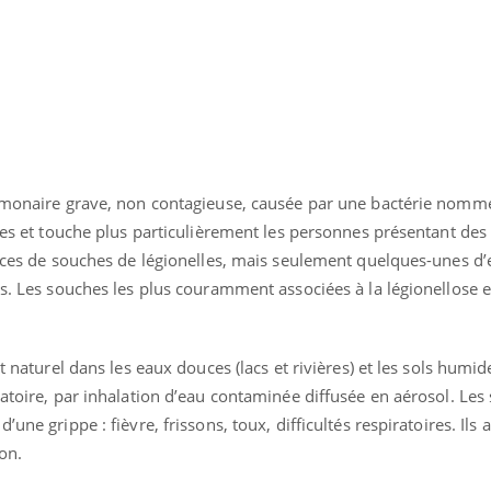
Mordue par une tique en
Allergie
vacances, elle reste dans
une nou
le coma pendant 42 jours
les réac
e
pulmonaire grave, non contagieuse, causée par une bactérie nom
ltes et touche plus particulièrement les personnes présentant des
pèces de souches de légionelles, mais seulement quelques-unes d’e
es. Les souches les plus couramment associées à la légionellose 
t naturel dans les eaux douces (lacs et rivières) et les sols humid
iratoire, par inhalation d’eau contaminée diffusée en aérosol. L
une grippe : fièvre, frissons, toux, difficultés respiratoires. Ils
on.