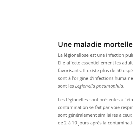
Pourquoi manger moins
de protéines pourrait
finalement être bénéfique
Une maladie mortell
La légionellose est une infection 
Elle affecte essentiellement les adu
favorisants. Il existe plus de 50 es
sont à l’origine d’infections humain
sont les
Legionella pneumophila.
Les légionelles sont présentes à l’éta
contamination se fait par voie resp
sont généralement similaires à ceux d’
de 2 à 10 jours après la contaminati