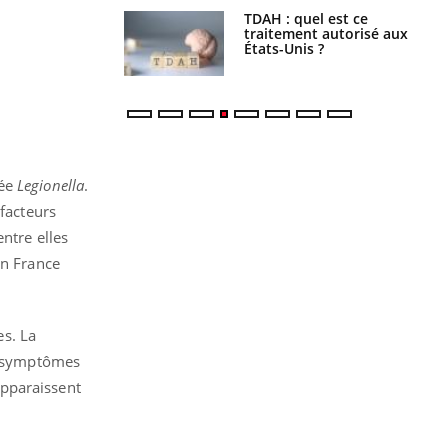
s alimentaires :
TDAH : quel est ce
velle arme contre
traitement autorisé aux
tions sévères
États-Unis ?
mée
Legionella
.
 facteurs
ntre elles
en France
es. La
es symptômes
 apparaissent