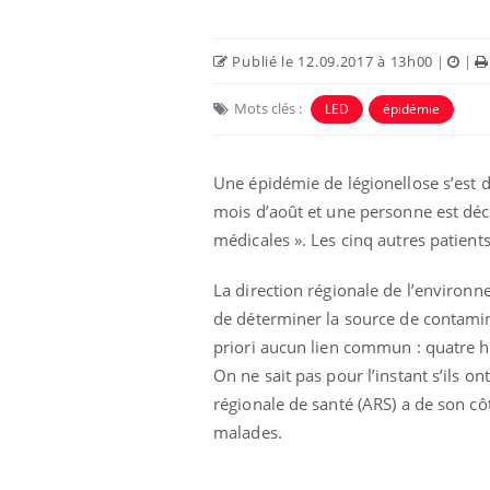
Publié le 12.09.2017 à 13h00
|
|
Mots clés :
LED
épidémie
Une épidémie de légionellose s’est dé
mois d’août et une personne est décé
médicales ». Les cinq autres patients
La direction régionale de l’environ
Fortes chaleurs :
de déterminer la source de contamin
pourquoi le risque de
noyade grimpe-t-il ?
priori aucun lien commun : quatre 
On ne sait pas pour l’instant s’ils o
régionale de santé (ARS) a de son côt
Le Viagra pourrait-il
freiner la propagation du
malades.
cancer ?