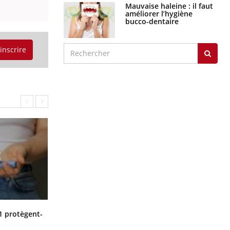
graves
Maladie de Charcot
(Sclérose latérale
amyotrophique)
'inscrire
J'AI MAL
Cytomégalovirus : ce qui change
1 protègent-
dans la prise en charge des femmes
enceintes