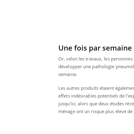
Une fois par semaine
Or, selon les travaux, les personnes
développer une pathologie pneumolog
semaine.
Les autres produits étaient égalemen
effets indésirables potentiels de l’e
jusqu’ici, alors que deux études ré
 Mains :
Carence en fer : comprendre pour
Ins
Youtube
You
ménage ont un risque plus élevé de 
Youtube
Youtube
prévenir
osa
aciles à aborder...
Fatigue, irritabilité, brouillard mental ou
En 2
poser des
même alopécie… Les symptômes de la
rest