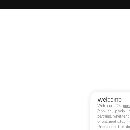
Données personnelles et cookies
infos santé
Qui sommes-nous
Conditions d'utilisation
Plan du site
S'INSCRI
Mentions Légales
Nous contacter
Welcome
With our 225
par
(cookies, pixels 
partners, whether c
or obtained later, i
Processing this da