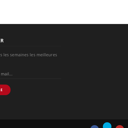
SYMPTÔMES
Douleurs de l’avant-pied :
des métatarsalgies à 90 %
liées à problème d’appui
Mauvaise haleine : il faut
améliorer l’hygiène
bucco-dentaire
ER
s les semaines les meilleures