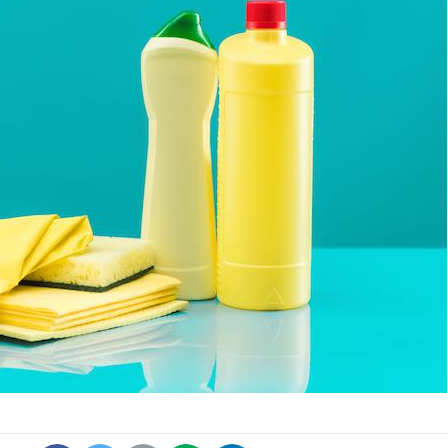
Pourquoi votre ventre
Pourquo
gâche-t-il les premiers
de prot
jours de vos vacances ?
finalem
Fortes chaleurs :
Grossess
pourquoi le risque de
que dit 
noyade grimpe-t-il ?
Le Viagra pourrait-il
Le smart
freiner la propagation du
l'appren
cancer ?
lecture 