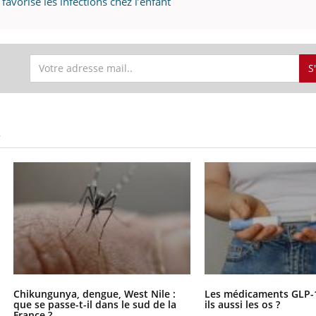
favorise les infections chez l’enfant
S
S
Chikungunya, dengue, West Nile :
Les médicaments GLP-
que se passe-t-il dans le sud de la
ils aussi les os ?
France ?