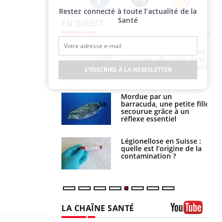
Restez connecté à toute l’actualité de la
Twitter
Facebook
Instagram
Santé
EN DIRECT
i manger moins
Mordue par une tique en
éines pourrait
vacances, elle reste dans
ent être bénéfique
le coma pendant 42 jours
S'INSCRIRE À LA NEWSLETTER
e et chaleur : ce
Mordue par un
la science
barracuda, une petite fille
secourue grâce à un
réflexe essentiel
phone nuit-il à
Légionellose en Suisse :
tissage de la
quelle est l’origine de la
?
contamination ?