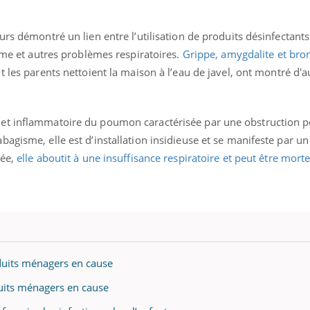
ients comme parfois chez les soignants.
soleil, activités en plein
sont ...
urs démontré un lien entre l’utilisation de produits désinfectants
thme et autres problèmes respiratoires.
Grippe, amygdalite et bro
 les parents nettoient la maison à l’eau de javel, ont montré d'a
 et inflammatoire du poumon caractérisée par une obstruction 
agisme, elle est d’installation insidieuse et se manifeste par un
tée,
elle aboutit à une insuffisance respiratoire et peut être morte
oduits ménagers en cause
duits ménagers en cause