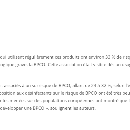
 qui utilisent régulièrement ces produits ont environ 33 % de ris
ique grave, la BPCO. Cette association était visible dès un usa
t associés à un surrisque de BPCO, allant de 24 à 32 %, selon l’é
xposition aux désinfectants sur le risque de BPCO ont été très pe
centes menées sur des populations européennes ont montré que l
uline & Charge mentale : et si on
Eczéma Chronique des
tube
Youtube
développer une BPCO », soulignent les auteurs.
Youtube
Y
it en parler??
préparer pour l’été !
026, l'insuline dans le diabète de type 2
L'été arrive… et avec lui,
e entourée d'idées reçues chez les
rythme de vie ! Vacances, 