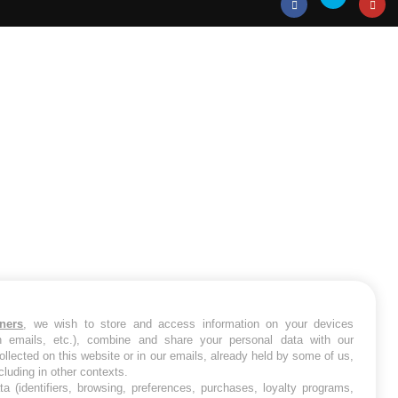
RE
Twitter
Facebook
Instagr
tners
, we wish to store and access information on your devices
in emails, etc.), combine and share your personal data with our
ollected on this website or in our emails, already held by some of us,
ncluding in other contexts.
ta (identifiers, browsing, preferences, purchases, loyalty programs,