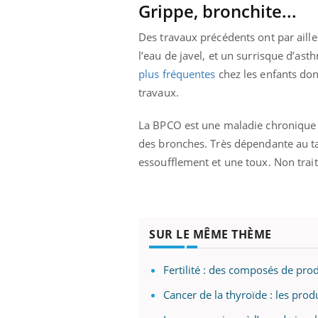
'un proche c'est
carence en fer sont multiples ce qui la rend
pat
Grippe, bronchite...
...
Des travaux précédents ont par aille
l’eau de javel, et un surrisque d’as
plus fréquentes
chez les enfants dont
travaux.
La BPCO est une maladie chronique
des bronches. Très dépendante au tab
essoufflement et une toux. Non trai
SUR LE MÊME THÈME
Fertilité : des composés de pr
Cancer de la thyroïde : les pro