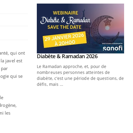
nté, qui ont
a javel est
 par
ogie qui se
le
ydrogène,
mi les