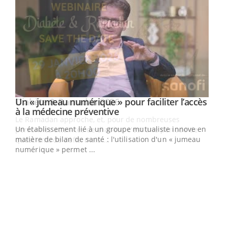
Un « jumeau numérique » pour faciliter l’accès
Youtube
Youtube
à la médecine préventive
Un établissement lié à un groupe mutualiste innove en
e
matière de bilan de santé : l'utilisation d'un « jumeau
numérique » permet ...
COU
You
Coup
vous
épis