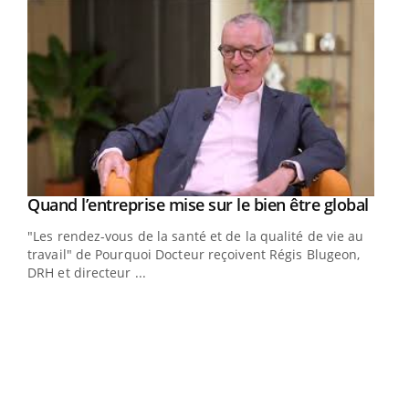
Yout
Quand l’entreprise mise sur le bien être global
Youtube
ndez-
"Les rendez-vous de la santé et de la qualité de vie au
cet
travail" de Pourquoi Docteur reçoivent Régis Blugeon,
DRH et directeur ...
Ecz
You
(3/3
Dans