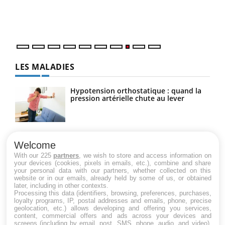
vous
quot
LES MALADIES
Hypotension orthostatique : quand la
pression artérielle chute au lever
Drépanocytose : une déformation des
globules rouges aux conséquences
Welcome
graves
With our 225
partners
, we wish to store and access information on
your devices (cookies, pixels in emails, etc.), combine and share
your personal data with our partners, whether collected on this
website or in our emails, already held by some of us, or obtained
Maladie de Charcot (Sclérose latérale
later, including in other contexts.
amyotrophique)
Processing this data (identifiers, browsing, preferences, purchases,
loyalty programs, IP, postal addresses and emails, phone, precise
geolocation, etc.) allows developing and offering you services,
content, commercial offers and ads across your devices and
screens (including by email, post, SMS, phone, audio, and video),