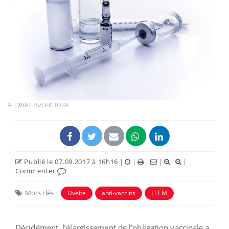
ALEXRATHS/EPICTURA
Publié le 07.09.2017 à 16h16
|
|
|
|
|
Commenter
Mots clés :
Uvéite
anti-vaccins
LEEM
Décidément, l’élargissement de l’obligation vaccinale a