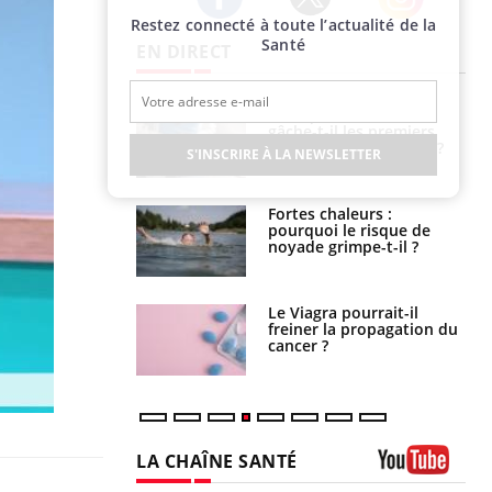
Restez connecté à toute l’actualité de la
Twitter
Facebook
Instagram
Santé
EN DIRECT
alovirus : ce qui
Pourquoi votre ventre
ans la prise en
gâche-t-il les premiers
des femmes
jours de vos vacances ?
S'INSCRIRE À LA NEWSLETTER
es
e empêche-t-elle
Fortes chaleurs :
r la nuit ?
pourquoi le risque de
noyade grimpe-t-il ?
 fin du comprimé
Le Viagra pourrait-il
 jours se profile-t-
freiner la propagation du
n ?
cancer ?
LA CHAÎNE SANTÉ
Youtube