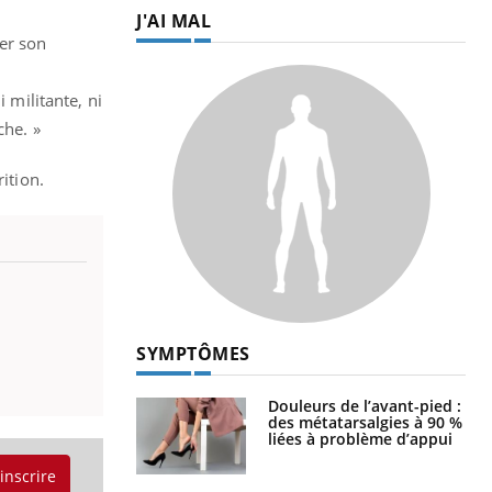
J'AI MAL
ter son
 militante, ni
che. »
ition.
SYMPTÔMES
Douleurs de l’avant-pied :
des métatarsalgies à 90 %
liées à problème d’appui
'inscrire