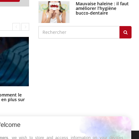
Mauvaise haleine : il faut
améliorer l’hygiène
bucco-dentaire
Cancer colorectal : une stratégie
comment le
simple aurait changé la donne au
 en plus sur
Pays basque
elcome
tners
, we wish to store and access information on your devices