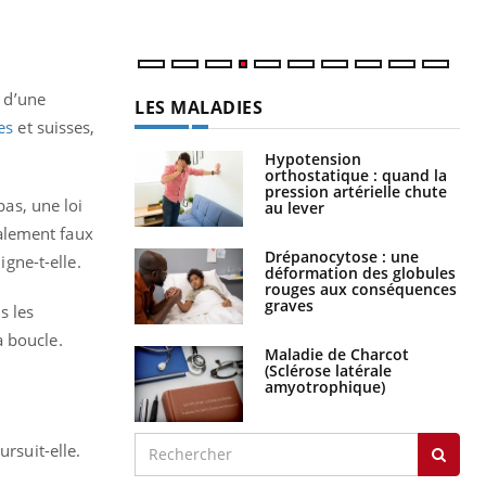
, d’une
LES MALADIES
es
et suisses,
Hypotension
orthostatique : quand la
pression artérielle chute
bas, une loi
au lever
talement faux
Drépanocytose : une
igne-t-elle.
déformation des globules
rouges aux conséquences
graves
s les
a boucle.
Maladie de Charcot
(Sclérose latérale
amyotrophique)
rsuit-elle.