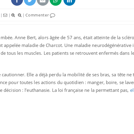
|
|
|
Commenter
ence en fer : comprendre pour
tube
Youtube
venir
gue, irritabilité, brouillard mental ou
bée. Anne Bert, alors âgée de 57 ans, était atteinte de la scléro
e alopécie… Les symptômes de la
appelée maladie de Charcot. Une maladie neurodégénérative i
nce en fer sont multiples ce qui la rend
de tous les muscles. Les patients se retrouvent enfermés dans le
Insuline & Charge ment
Youtube
Yout
osait en parler??
En 2026, l'insuline dans l
 cautionner. Elle a déjà perdu la mobilité de ses bras, sa tête ne 
reste entourée d'idées re
ance pour toutes les actions du quotidien : manger, boire, se lave
patients comme parfois ch
ne décision : l’euthanasie. La loi française ne la permettant pas,
el