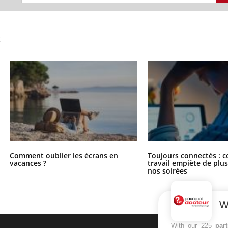
S
Comment oublier les écrans en
Toujours connectés : 
vacances ?
travail empiète de plus
nos soirées
W
With our 225
par