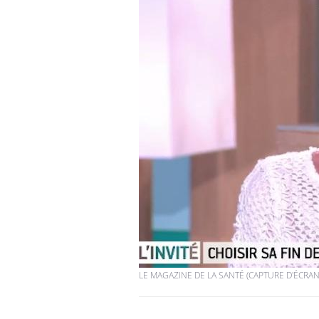
Grossesse à risque : ce jus
naturel attire l'attention
des chercheurs
Comment oublier les
écrans en vacances ?
Toujours connectés :
comment le travail
empiète de plus en plus
sur nos soirées
LE MAGAZINE DE LA SANTÉ (CAPTURE D'ÉCRAN