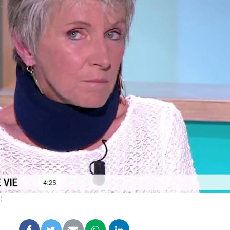
Cancer colorectal : une
Cytomég
stratégie simple aurait
change d
changé la donne au Pays
charge 
basque
enceint
Chikungunya, dengue,
La siest
West Nile : que se passe-
de dormi
t-il dans le sud de la
France ?
Les médicaments GLP-1
VIH : la
protègent-ils aussi les os
tous les
?
elle enfi
)