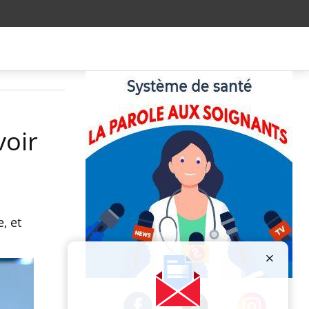
voir
, et
Publicité