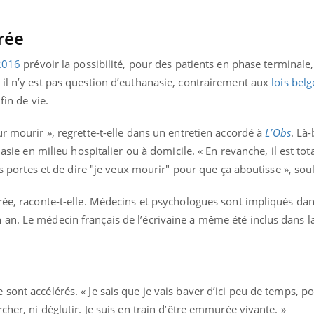
rée
 2016
prévoir la possibilité, pour des patients en phase terminale
 il n’y est pas question d’euthanasie, contrairement aux
lois belg
fin de vie.
ur mourir », regrette-t-elle dans un entretien accordé à
L’Obs
. Là-
anasie en milieu hospitalier ou à domicile. « En revanche, il est to
rs portes et de dire "je veux mourir" pour que ça aboutisse », soul
rée, raconte-t-elle. Médecins et psychologues sont impliqués dan
an. Le médecin français de l’écrivaine a même été inclus dans l
ont accélérés. « Je sais que je vais baver d’ici peu de temps, pou
cher, ni déglutir. Je suis en train d’être emmurée vivante. »