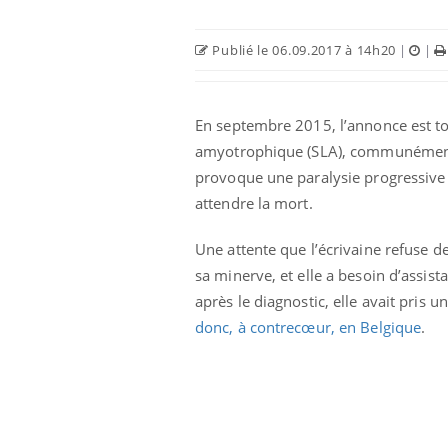
Publié le 06.09.2017 à 14h20
|
|
Car
You
pré
Fati
En septembre 2015, l’annonce est tom
mêm
amyotrophique (SLA), communément 
care
...
provoque une paralysie progressive 
Eczéma Chronique des Mains :
Youtube
attendre la mort.
Youtube
expliquer ma maladie
Il y a des sujets qui sont faciles à aborder...
Une attente que l’écrivaine refuse de
d'autres non ! D'un côté, poser des
sa minerve, et elle a besoin d’assist
questions sur la maladie d'un proche c'est
après le diagnostic, elle avait pris u
montrer ...
donc, à contrecœur, en Belgique
.