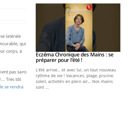
se latérale
ncurable, qui
ur corps, à
ale : et si on
Eczéma Chronique des Mains : se
Youtube
ube
Youtube
préparer pour l’été !
e diabète de type 2
L'été arrive… et avec lui, un tout nouveau
tient pas sans
çues chez les
rythme de vie ! Vacances, plage, piscine,
r… Très tôt
ez les soignants.
soleil, activités en plein air… Nos mains
le se rendra
sont ...
Di
You
Le 
nom
dia
défi