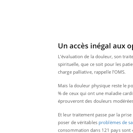
Pourquoi votre ventre
gâche-t-il les premiers
jours de vos vacances ?
Un accès inégal aux o
L’évaluation de la douleur, son trai
spirituelle, que ce soit pour les pati
charge palliative, rappelle l’OMS.
Mais la douleur physique reste le po
% de ceux qui ont une maladie card
éprouveront des douleurs modérées à
Et leur traitement passe par la prise
poser de véritables
problèmes de sa
consommation dans 121 pays sont « in