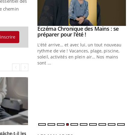
essentiel des
le chemin
ale : et si on
Eczéma Chronique des Mains : se
Youtube
ube
Youtube
préparer pour l’été !
'inscrire
e diabète de type 2
L'été arrive… et avec lui, un tout nouveau
çues chez les
rythme de vie ! Vacances, plage, piscine,
ez les soignants.
soleil, activités en plein air… Nos mains
sont ...
Di
You
Le 
nom
dia
défi
Fortes chaleurs : pourquoi le risque
âche-t-il les