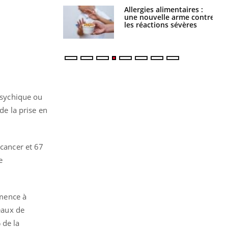
par une tique en
Allergies alimentaires :
, elle reste dans
une nouvelle arme contre
 pendant 42 jours
les réactions sévères
psychique ou
de la prise en
 cancer et 67
e
ence à
veaux de
 de la