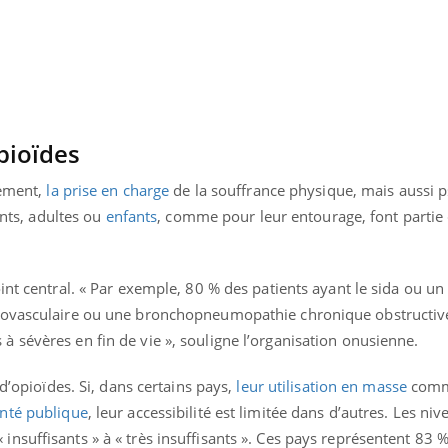
Pourquoi manger moins
Mordue 
de protéines pourrait
vacances
finalement être bénéfique
le coma
pioïdes
tement,
la prise en charge
de la souffrance physique, mais aussi 
ents, adultes ou
enfants
, comme pour leur entourage, font partie 
int central. « Par exemple, 80 % des patients ayant le sida ou un
iovasculaire ou une bronchopneumopathie chronique obstructiv
 sévères en fin de vie », souligne l’organisation onusienne.
 d’opioïdes. Si, dans certains pays,
leur utilisation en masse
comm
nté publique
, leur accessibilité est limitée dans d’autres. Les ni
suffisants » à « très insuffisants ». Ces pays représentent 83 %