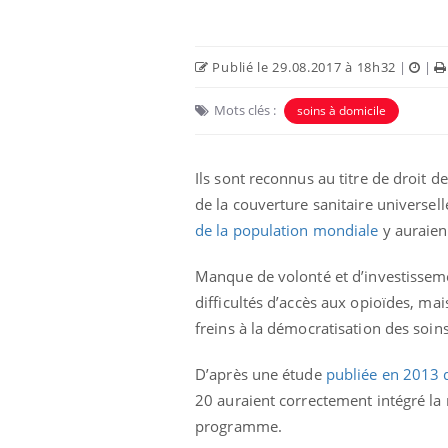
Publié le 29.08.2017 à 18h32
|
|
Mots clés :
soins à domicile
Ils sont reconnus au titre de droit 
de la couverture sanitaire universell
de la population mondiale
y auraien
Manque de volonté et d’investisseme
La sieste empêche-t-elle
de dormir la nuit ?
difficultés d’accès aux opioïdes, ma
freins à la démocratisation des soins
D’après une étude
publiée en 2013 
VIH : la fin du comprimé
tous les jours se profile-t-
20 auraient correctement intégré la n
elle enfin ?
programme.