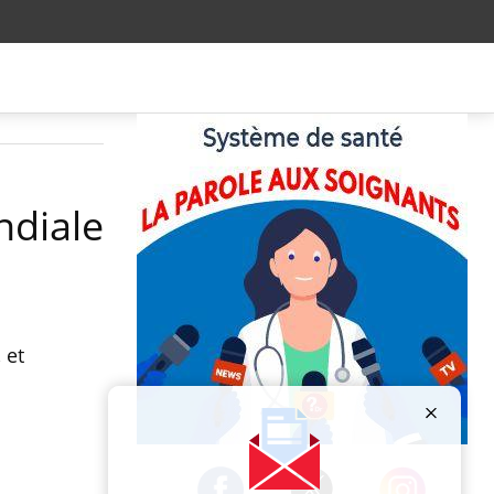
ndiale
 et
Publicité