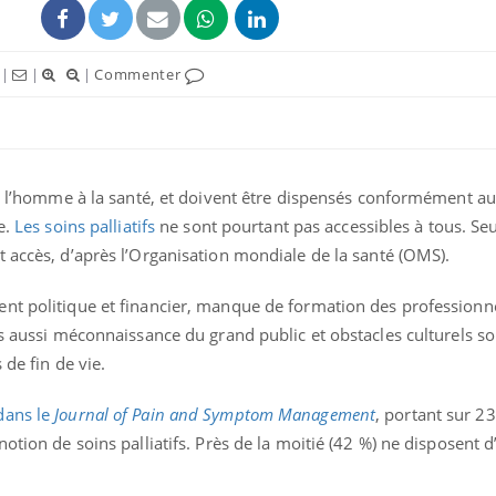
|
|
|
Commenter
de l’homme à la santé, et doivent être dispensés conformément au
e.
Les soins palliatifs
ne sont pourtant pas accessibles à tous. S
t accès, d’après l’Organisation mondiale de la santé (OMS).
nt politique et financier, manque de formation des professionne
Fortes chaleurs :
Grossess
pourquoi le risque de
que dit 
is aussi méconnaissance du grand public et obstacles culturels s
noyade grimpe-t-il ?
 de fin de vie.
dans le
Journal of Pain and Symptom Management
, portant sur 2
Le Viagra pourrait-il
Le smart
freiner la propagation du
l'appren
otion de soins palliatifs. Près de la moitié (42 %) ne disposent 
cancer ?
lecture 