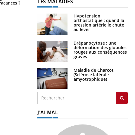
LES MALADIES
de noyade grimpe-t-il ?
vacances ?
Hypotension
orthostatique : quand la
pression artérielle chute
au lever
Drépanocytose : une
déformation des globules
rouges aux conséquences
graves
Maladie de Charcot
(Sclérose latérale
amyotrophique)
J'AI MAL