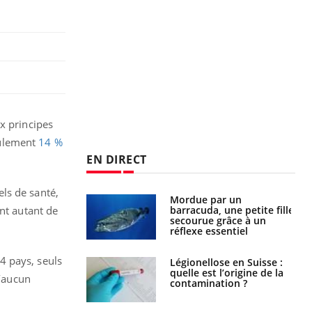
x principes
eulement
14 %
EN DIRECT
ls de santé,
e et chaleur : ce
Mordue par un
la science
barracuda, une petite fille
ont autant de
secourue grâce à un
réflexe essentiel
34 pays, seuls
phone nuit-il à
Légionellose en Suisse :
tissage de la
quelle est l’origine de la
d’aucun
?
contamination ?