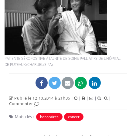
PATIENTE SÉROPOSITIVE À L'UNITÉ DE SOINS PALLIATIFS DE L'HÔPITAL
DE PUTEAUX (CHARUEL/SIPA)
Publié le 12.10.2014 à 21h36
|
|
|
|
|
Commenter
Mots clés :
honoraires
cancer