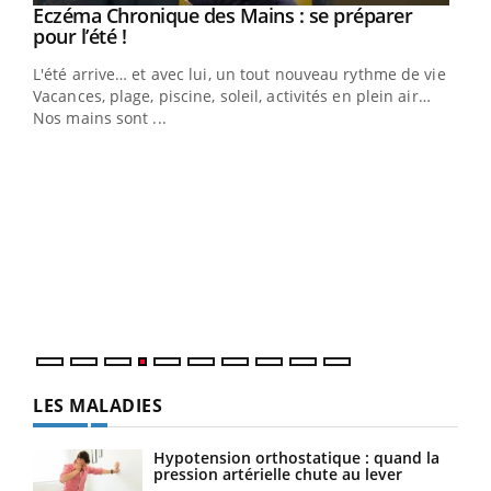
Eczéma Chronique des Mains : se préparer
Youtube
Youtube
pour l’été !
L'été arrive… et avec lui, un tout nouveau rythme de vie !
Vacances, plage, piscine, soleil, activités en plein air…
Nos mains sont ...
Dia
You
Le 
pers
ques
LES MALADIES
Hypotension orthostatique : quand la
pression artérielle chute au lever