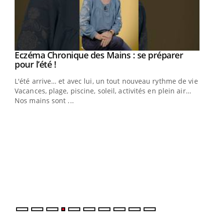
Eczéma Chronique des Mains : se préparer
Youtube
Youtube
pour l’été !
L'été arrive… et avec lui, un tout nouveau rythme de vie !
Vacances, plage, piscine, soleil, activités en plein air…
Nos mains sont ...
Dia
You
Le 
pers
ques